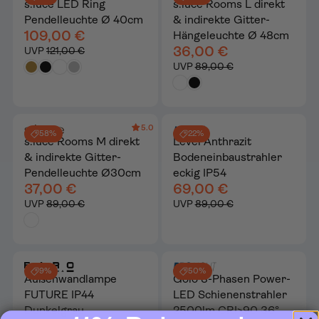
s.luce LED Ring
s.luce Rooms L direkt
Pendelleuchte Ø 40cm
& indirekte Gitter-
109,00 €
Hängeleuchte Ø 48cm
36,00 €
UVP
121,00 €
UVP
89,00 €
5.0
58%
22%
s.luce Rooms M direkt
Level Anthrazit
& indirekte Gitter-
Bodeneinbaustrahler
Pendelleuchte Ø30cm
eckig IP54
37,00 €
69,00 €
UVP
89,00 €
UVP
89,00 €
9%
50%
Außenwandlampe
Golo 3-Phasen Power-
FUTURE IP44
LED Schienenstrahler
Dunkelgrau
2500lm CRI>90 36°