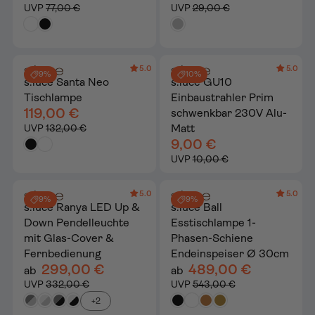
UVP
77,00 €
UVP
29,00 €
5.0
5.0
9%
10%
s.luce Santa Neo
s.luce GU10
Tischlampe
Einbaustrahler Prim
119,00 €
schwenkbar 230V Alu-
Matt
UVP
132,00 €
9,00 €
UVP
10,00 €
5.0
5.0
9%
9%
s.luce Ranya LED Up &
s.luce Ball
Down Pendelleuchte
Esstischlampe 1-
mit Glas-Cover &
Phasen-Schiene
Fernbedienung
Endeinspeiser Ø 30cm
299,00 €
489,00 €
ab
ab
UVP
332,00 €
UVP
543,00 €
+2