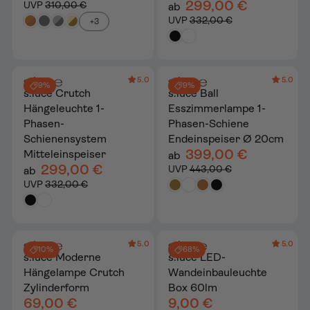
299,00 €
UVP
310,00 €
ab
UVP
332,00 €
+3
5.0
5.0
9%
9%
s.luce Crutch
s.luce Ball
Hängeleuchte 1-
Esszimmerlampe 1-
Phasen-
Phasen-Schiene
Schienensystem
Endeinspeiser Ø 20cm
399,00 €
Mitteleinspeiser
ab
299,00 €
UVP
443,00 €
ab
UVP
332,00 €
5.0
5.0
10%
68%
s.luce Moderne
s.luce LED-
Hängelampe Crutch
Wandeinbauleuchte
Zylinderform
Box 60lm
69,00 €
9,00 €