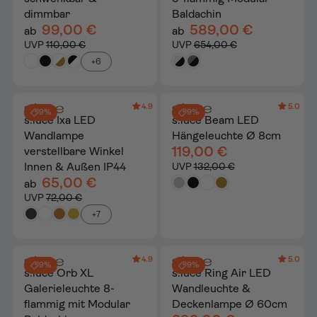
dimmbar
Baldachin
99,00 €
589,00 €
ab
ab
UVP
110,00 €
UVP
654,00 €
+6
4.9
5.0
9%
9%
s.luce Ixa LED
s.luce Beam LED
Wandlampe
Hängeleuchte Ø 8cm
119,00 €
verstellbare Winkel
Innen & Außen IP44
UVP
132,00 €
65,00 €
ab
UVP
72,00 €
+7
4.9
5.0
9%
9%
s.luce Orb XL
s.luce Ring Air LED
Galerieleuchte 8-
Wandleuchte &
flammig mit Modular
Deckenlampe Ø 60cm