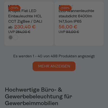
19%
39%
K-Spot Flat LED
LED Wannenleuchte
Einbauleuchte HCL
staubdicht 6400lm
CCT ZigBee / DALI
147,5cm IP65
230,40 €
56,00 €
ab
UVP
284,00 €
UVP
93,00 €
Es werden 1 - 40 von 498 Produkten angezeigt
MEHR ANZEIGEN
Hochwertige Büro- &
Gewerbebeleuchtung für
Gewerbeimmobilien