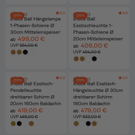
5.0
5.0
9%
9%
s.luce Ball Hängelampe
s.luce Ball
1-Phasen-Schiene Ø
Esstischleuchte 1-
30cm Mitteleinspeiser
Phasen-Schiene Ø
499,00 €
20cm Mitteleinspeiser
ab
409,00 €
UVP
554,00 €
ab
UVP
454,00 €
5.0
5.0
9%
9%
s.luce Ball Esstisch-
s.luce Ball Esstisch-
Pendelleuchte
Hängeleuchte Ø 30cm
drehbarer Schirm Ø
drehbarer Schirm
20cm 160cm Baldachin
160cm Baldachin
419,00 €
479,00 €
ab
ab
UVP
465,00 €
UVP
532,00 €