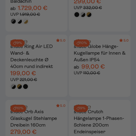
299,00 €
Baldachin
1.729,00 €
UVP
332,00 €
ab
UVP
1.919,00 €
5.0
5.0
9%
10%
s.luce Ring Air LED
s.luce Globe Hänge-
Wand- &
Kugellampe für Innen &
Deckenleuchte Ø
Außen IP54
99,00 €
40cm rund indirekt
ab
199,00 €
UVP
110,00 €
UVP
221,00 €
5.0
10%
9%
s.luce Orb Axis
s.luce Crutch
Glaskugel Stehlampe
Hängelampe 1-Phasen-
Dreibein 160cm
Schiene 200cm
279,00 €
Endeinspeiser