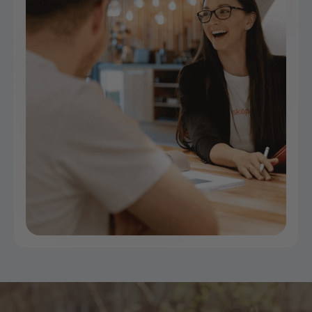
Licht in der Hotellerie und
Gastronomie
Richtig eingesetzt erfüllen Stehlampen, Wandlampen
und co. gleich mehrere Funktionen in den Immobilien.
Sie erhellen nicht nur den Innen- und Außenbereich,
sondern sind häufig auch wegweisend, dekorativ und
funktional zugleich. Mit der richtigen Beleuchtung setzt
Du spannende Akzente und unterstreichst die
individuelle Einrichtung und Architektur Deines
Unternehmens.
In unserer Broschüre fassen wir daher für Dich die
wichtigsten Tipps rund um die Beleuchtung in der
Hotellerie und Gastronomie zusammen. Gerne stehen
wir Dir auch bei Deinem nächsten Umbauprojekt als
Ratgeber zur Seite. Kontaktiere uns jederzeit für ein
individuell auf Dein Unternehmen abgestimmtes
Lichtkonzept.