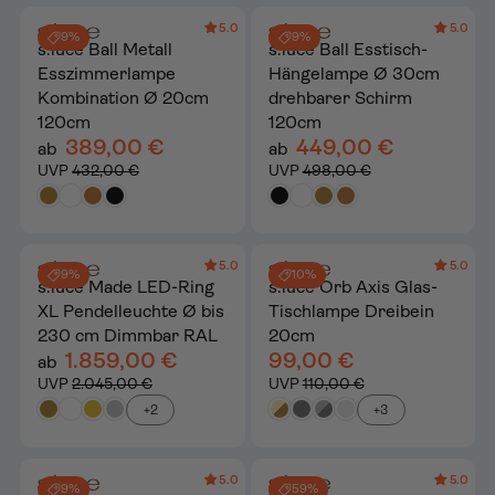
5.0
5.0
9%
9%
s.luce Ball Metall
s.luce Ball Esstisch-
Esszimmerlampe
Hängelampe Ø 30cm
Kombination Ø 20cm
drehbarer Schirm
120cm
120cm
389,00 €
449,00 €
ab
ab
UVP
432,00 €
UVP
498,00 €
5.0
5.0
9%
10%
s.luce Made LED-Ring
s.luce Orb Axis Glas-
XL Pendelleuchte Ø bis
Tischlampe Dreibein
230 cm Dimmbar RAL
20cm
1.859,00 €
99,00 €
ab
UVP
2.045,00 €
UVP
110,00 €
+2
+3
5.0
5.0
9%
59%