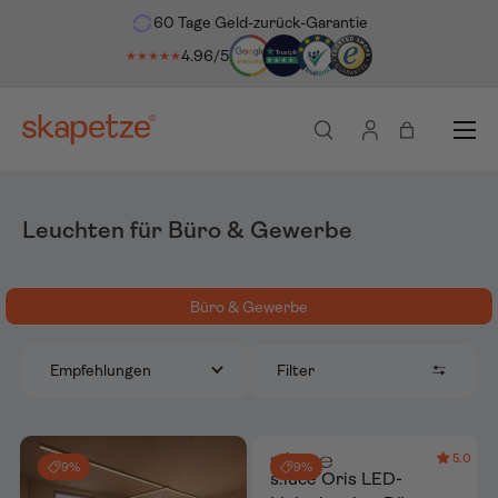
60 Tage Geld-zurück-Garantie
ekt zum Inhalt
4.96/5
★★★★★
Menü
Suche
Einloggen
Einkaufsta
Leuchten für Büro & Gewerbe
Büro & Gewerbe
Filter
Empfehlungen
5.0
9%
9%
s.luce Oris LED-