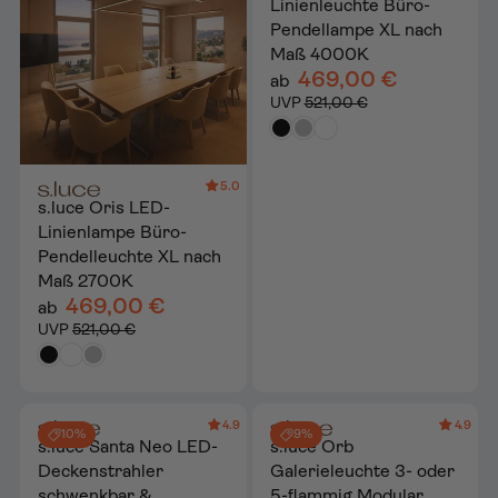
Linienleuchte Büro-
Pendellampe XL nach
Maß 4000K
469,00 €
ab
UVP
521,00 €
5.0
s.luce Oris LED-
Linienlampe Büro-
Pendelleuchte XL nach
Maß 2700K
469,00 €
ab
UVP
521,00 €
4.9
4.9
10%
9%
s.luce Santa Neo LED-
s.luce Orb
Deckenstrahler
Galerieleuchte 3- oder
schwenkbar &
5-flammig Modular