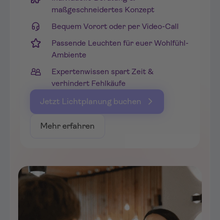
maßgeschneidertes Konzept
jederzeit auf die kompetente Beratung unserer
Mitarbeiter setzen und gemeinsam vor Ort oder
Bequem Vorort oder per Video-Call
telefonisch via Screensharing das perfekte Lichtkonzept
Passende Leuchten für euer Wohlfühl-
für Dich erarbeiten.
Ambiente
Entdecke unsere große Auswahl an Leuchten für
Expertenwissen spart Zeit &
gewerbliche Anforderungen:
verhindert Fehlkäufe
Bürobeleuchtung
Jetzt Lichtplanung buchen
Messebeleuchtung
Mehr erfahren
Praxisbeleuchtung
Ladenbeleuchtung
Industriebeleuchtung
Hotelbeleuchtung
Lebensmittelbeleuchtung
Anti Salzwasser Leuchten