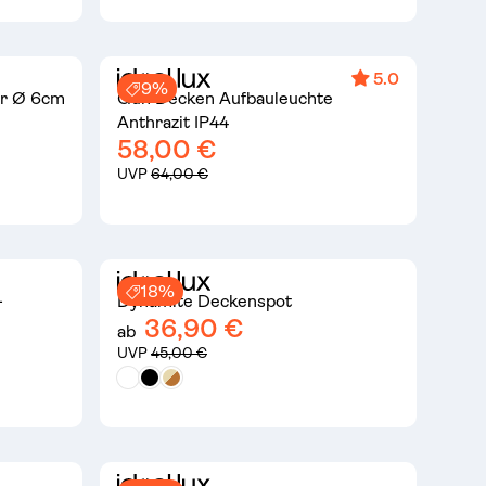
5.0
9%
er Ø 6cm
Gun Decken Aufbauleuchte
Anthrazit IP44
58,00 €
UVP
64,00 €
18%
-
Dynamite Deckenspot
36,90 €
ab
UVP
45,00 €