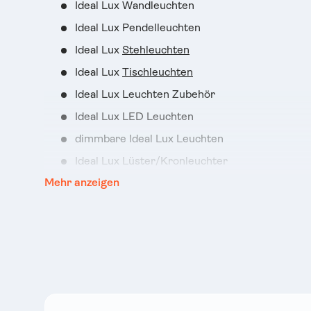
Ideal Lux Wandleuchten
Ideal Lux Pendelleuchten
Ideal Lux
Stehleuchten
Ideal Lux
Tischleuchten
Ideal Lux Leuchten Zubehör
Ideal Lux LED Leuchten
dimmbare Ideal Lux Leuchten
Ideal Lux Lüster/Kronleuchter
Mehr anzeigen
Ideal Lux Leseleuchten
uvm.
Dabei weisen die Leuchten von Ideal Lux unterschiedl
Materialien wie Glas, Aluminium, Chrom, usw., bis hi
Warum empfehlen wir Dir Ideal Lu
Ideal Lux Leuchten sind tolle Designer-Leuchten mit