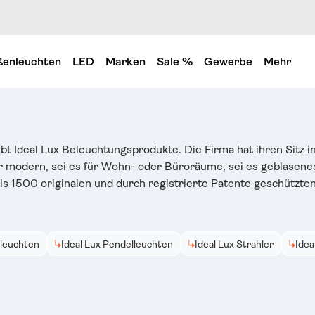
enleuchten
LED
Marken
Sale %
Gewerbe
Mehr
ibt Ideal Lux Beleuchtungsprodukte. Die Firma hat ihren Sitz i
r modern, sei es für Wohn- oder Büroräume, sei es geblasenes
s 1500 originalen und durch registrierte Patente geschützt
eleuchten
Ideal Lux Pendelleuchten
Ideal Lux Strahler
Idea