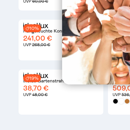
UVP
60,00 €
UVP
137,
10%
10%
Hängeleuchte Konse Sp1
LED Dec
241,00 €
Weiß
198,
UVP
268,00 €
UVP
220
19%
10%
InSide Gartenstrahler Kaffee
Filo LE
38,70 €
509,
UVP
48,00 €
UVP
536