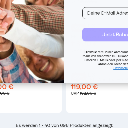
00 €
UVP
250,00 €
E-Mail
9%
kenleuchte Oby 3-flammig
Tischleuchte Pegaso Klein
Jetzt Raba
Messing-Satiniert
00 €
118,00 €
,00 €
UVP
131,00 €
Hinweis:
Mit Deiner Anmeldun
Mails von skapetze® zu. Du kann
unseren E-Mails oder per Nac
abmelden.
Mehr dazu
Datenschu
9%
D Pendelleuchte Aufhängung
Pouche LED Wandleuchte 
00 €
119,00 €
,00 €
UVP
132,00 €
Es werden 1 - 40 von 696 Produkten angezeigt