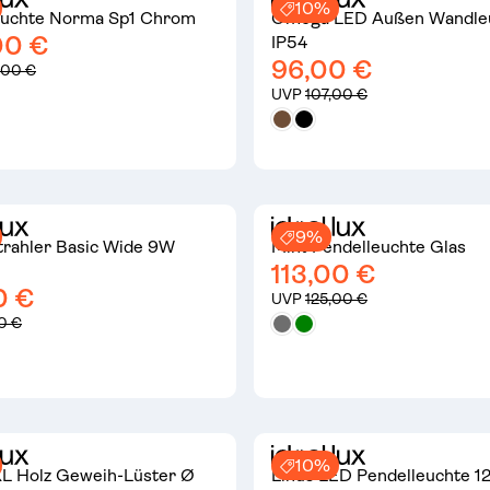
10%
uchte Norma Sp1 Chrom
Omega LED Außen Wandle
00 €
IP54
96,00 €
,00 €
UVP
107,00 €
9%
trahler Basic Wide 9W
Mint Pendelleuchte Glas
113,00 €
0 €
UVP
125,00 €
0 €
10%
XL Holz Geweih-Lüster Ø
Linus LED Pendelleuchte 