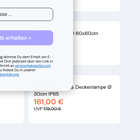
18%
LED Einbau-Panel 60x60cm
tt erhalten >
36,00 €
ab
UVP
44,00 €
g stimmst Du dem Erhalt von E-
st Dich jederzeit über den Link in
hricht an
service@skapetze.com
 findest Du in unserer
tzerklärung.
10%
Weiß
Mib LED Wand- & Deckenlampe Ø
30cm IP65
161,00 €
UVP
179,00 €