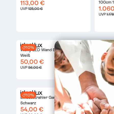
113,00 €
100cm 1
1.06
UVP
125,00 €
UVP
1.17
10%
9%
Walky LED Wand Einbaulampe
Set Up 
68,0
Weiß
50,00 €
UVP
75,
UVP
56,00 €
10%
10%
Einbaustrahler Game Square Weiß
Smartie
Schwarz
Decken
54,00 €
123,