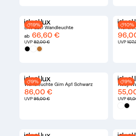
19%
10%
Lite LED Wandleuchte
Wandleu
66,60 €
96,0
ab
UVP
82,00 €
UVP
107,
9%
9%
Wandleuchte Gim Ap1 Schwarz
Rudy Wa
86,00 €
55,0
UVP
95,00 €
UVP
61,0