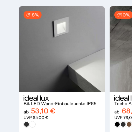
18%
10%
Ergebnisse anzeigen (696)
Bit LED Wand-Einbauleuchte IP65
Techo A
53,10 €
68
ab
ab
UVP
65,00 €
UVP
76,