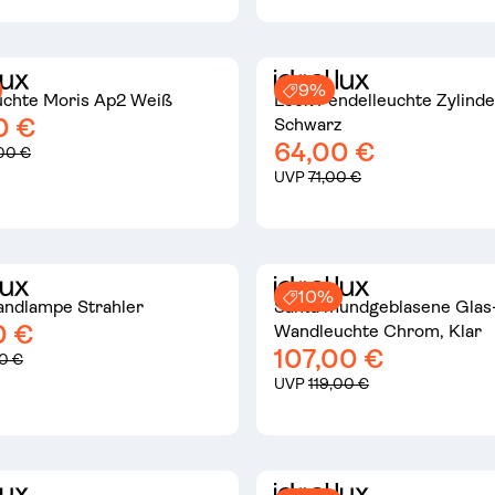
9%
chte Moris Ap2 Weiß
Look Pendelleuchte Zylind
0 €
Schwarz
64,00 €
00 €
UVP
71,00 €
10%
ndlampe Strahler
Santa mundgeblasene Glas
0 €
Wandleuchte Chrom, Klar
107,00 €
0 €
UVP
119,00 €