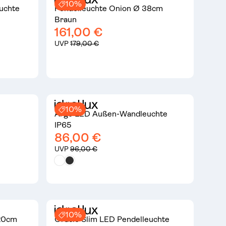
10%
uchte
Pendelleuchte Onion Ø 38cm
Braun
161,00 €
UVP
179,00 €
10%
Argo LED Außen-Wandleuchte
IP65
86,00 €
UVP
96,00 €
10%
120cm
Oracle Slim LED Pendelleuchte