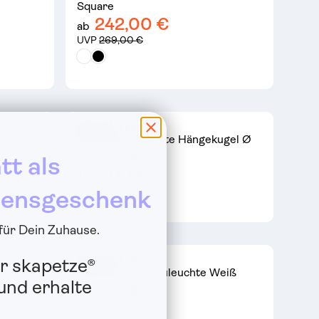
Square
242,00 €
ab
UVP
269,00 €
9%
eiß
Sole Außenleuchte Hängekugel Ø
30cm Weiß
tt als
102,00 €
UVP
113,00 €
ensgeschenk
 für Dein Zuhause.
r skapetze®
9%
mmig
LED Panel Einbauleuchte Weiß
nd erhalte
40,00 €
UVP
44,00 €