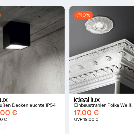
10%
ußen Deckenleuchte IP54
Einbaustrahler Polka Weiß
,00 €
17,00 €
00 €
UVP
19,00 €