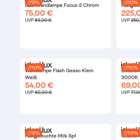
9%
10%
LED Wandlampe Focus-2 Chrom
Hängele
75,00 €
225,
UVP
83,00 €
UVP
250
10%
10%
Wandlampe Flash Gesso Klein
Einbaus
Weiß
3000K
54,00 €
69,0
UVP
60,00 €
UVP
77,0
9%
10%
Hängeleuchte Milk Sp1
Chalet 