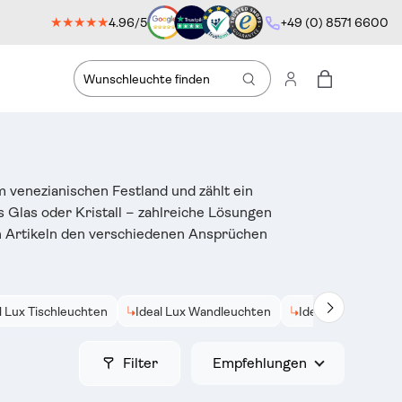
★★★★★
4.96/5
+49 (0) 8571 6600
Suche
Einloggen
Einkaufstas
m venezianischen Festland und zählt ein
 Glas oder Kristall – zahlreiche Lösungen
en Artikeln den verschiedenen Ansprüchen
l Lux Tischleuchten
Ideal Lux Wandleuchten
Ideal Lux Einbaul
Nächste
Filter
Empfehlungen
Sortieren nach: