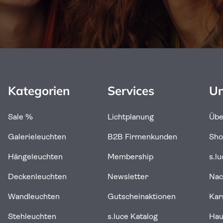
Kategorien
Services
Un
Sale %
Lichtplanung
Übe
Galerieleuchten
B2B Firmenkunden
Sh
Hängeleuchten
Membership
s.l
Deckenleuchten
Newsletter
Nac
Wandleuchten
Gutscheinaktionen
Kar
Stehleuchten
s.luce Katalog
Ha