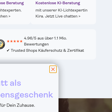
ose Beratung
Kostenlose KI-Beratung
chtexperten.
mit unserer KI-Lichtexpertin
chen >
Kira. Jetzt Live chatten >
4.96/5 aus über 1.1 Mio.
★★★★★
Bewertungen
✔ Trusted Shops Käuferschutz & Zertifikat
tt als
ensgeschenk
 für Dein Zuhause.