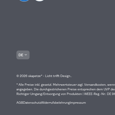
Sprache
DE
© 2026
skapetze® - Licht trifft Design.
.
* Alle Preise inkl. gesetzl. Mehrwertsteuer zzgl. Versandkosten, wenn
angegeben. Die durchgestrichenen Preise entsprechen dem UVP des 
Richtiger Umgang/Entsorgung von Produkten | WEEE-Reg.-Nr.: DE
AGB
Datenschutz
Widerrufsbelehrung
Impressum