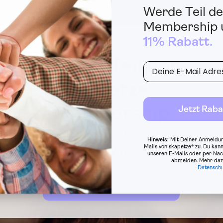
Werde Teil de
Membership u
11% Rabatt.
Werde Teil der
E-Mail
skapetze®
Membership
Jetzt Raba
Sammle Punkte, entdecke Neuheiten
Hinweis:
Mit Deiner Anmeldun
Mails von skapetze® zu. Du kann
und genieße exklusive Vorteile
unseren E-Mails oder per Nac
abmelden.
Mehr dazu
Datenschu
Jetzt kostenlos teilnehmen