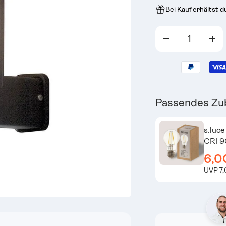
Bei Kauf erhältst 
Anzahl
-
+
Passendes Zu
s.luc
CRI 9
6,0
UVP
7