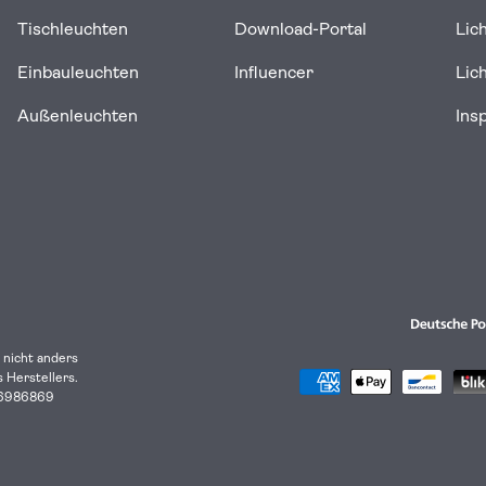
Tischleuchten
Download-Portal
Lic
Einbauleuchten
Influencer
Lic
Außenleuchten
Ins
 nicht anders
Herstellers.
Zahlungsmethoden
 96986869