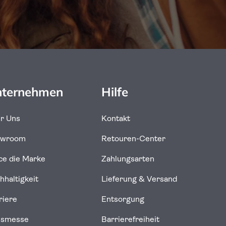
ternehmen
Hilfe
r Uns
Kontakt
owroom
Retouren-Center
uce die Marke
Zahlungsarten
hhaltigkeit
Lieferung & Versand
riere
Entsorgung
usmesse
Barrierefreiheit