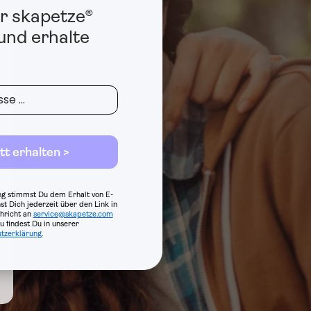
r skapetze®
nd erhalte
tt erhalten >
g stimmst Du dem Erhalt von E-
st Dich jederzeit über den Link in
hricht an
service@skapetze.com
 findest Du in unserer
tzerklärung.