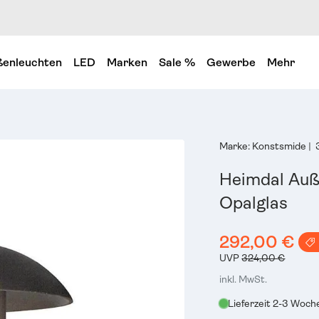
enleuchten
LED
Marken
Sale %
Gewerbe
Mehr
Marke:
Konstsmide
|
Heimdal Auß
Opalglas
292,00 €
UVP
324,00 €
inkl. MwSt.
Lieferzeit 2-3 Woch