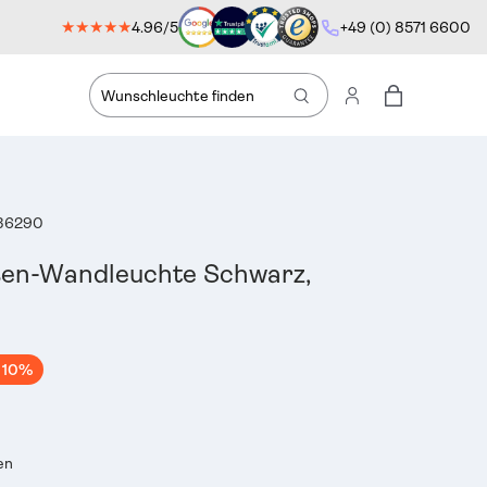
★★★★★
4.96/5
+49 (0) 8571 6600
Suche
Einloggen
Einkaufstas
36290
en-Wandleuchte Schwarz,
10%
en