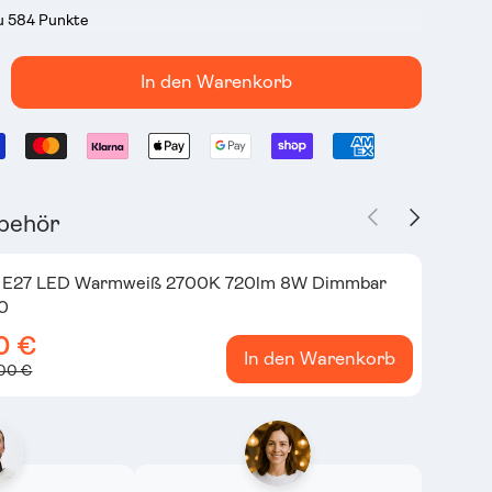
du 584 Punkte
In den Warenkorb
Vorherige
Nächste
behör
e E27 LED Warmweiß 2700K 720lm 8W Dimmbar
0
0 €
In den Warenkorb
,00 €