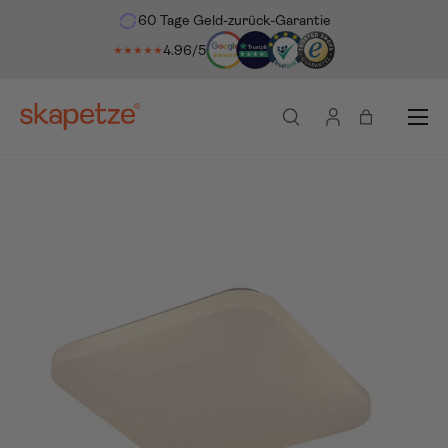
60 Tage Geld-zurück-Garantie
ekt zum Inhalt
4.96/5
★★★★★
Menü
Suche
Einloggen
Einkaufsta