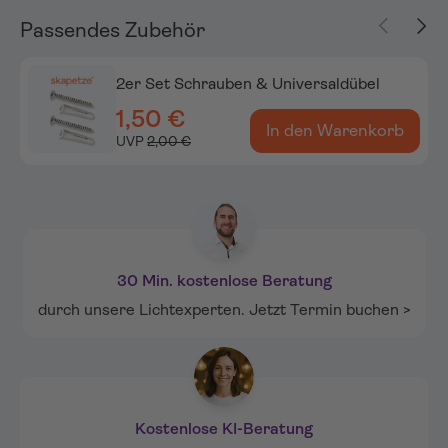
Vorherige
Näch
Passendes Zubehör
2er Set Schrauben & Universaldübel
1,50 €
In den Warenkorb
UVP
2,00 €
30 Min. kostenlose Beratung
durch unsere Lichtexperten. Jetzt Termin buchen >
Kostenlose KI-Beratung