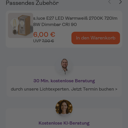
Vorherige
Näch
Passendes Zubehör
s.luce E27 LED Warmweiß 2700K 720lm
8W Dimmbar CRI 90
6,00 €
In den Warenkorb
UVP
7,00 €
30 Min. kostenlose Beratung
durch unsere Lichtexperten. Jetzt Termin buchen >
Kostenlose KI-Beratung