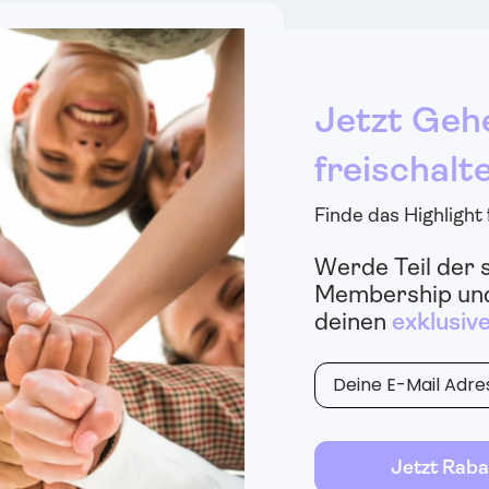
Jetzt Geh
 Kunden
freischalt
ewertung
Finde das Highlight
Werde Teil der 
Eine Frage stellen
Membership und
deinen
exklusiv
E-Mail
Jetzt Raba