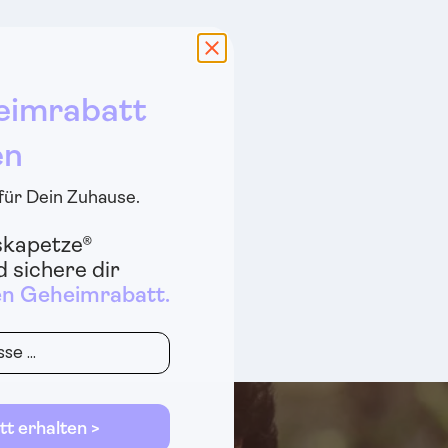
eimrabatt
en
 für Dein Zuhause.
skapetze®
 sichere dir
en Geheimrabatt.
tt erhalten >