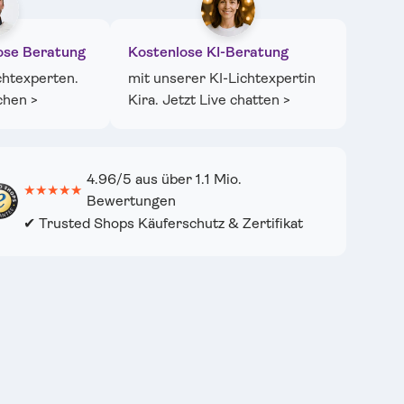
cht laden
in Galerieansicht laden
Bild 11 in Galerieansicht laden
ose Beratung
Kostenlose KI-Beratung
chtexperten.
mit unserer KI-Lichtexpertin
chen >
Kira. Jetzt Live chatten >
4.96/5 aus über 1.1 Mio.
★★★★★
Bewertungen
✔ Trusted Shops Käuferschutz & Zertifikat