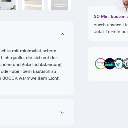
ht laden
 Galerieansicht laden
Bild 6 in Galerieansicht laden
Bild 7 in Galerieansicht laden
Bild 8 in Galerieansicht laden
Bild 9 in Galerieansi
Bild 10 
30 Min. kostenl
durch unsere Li
Jetzt Termin bu
euchte mit minimalistischem
ichtquelle, die sich auf der
schöne und gute Lichtstreuung.
 oder über dem Esstisch zu
0lm 3000K warmweißem Licht.