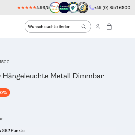
★★★★★
4.96/5
+49 (0) 8571 6600
Suche
Einloggen
Einkaufstas
61500
 Hängeleuchte Metall Dimmbar
20%
en
du 382 Punkte