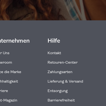
ternehmen
Hilfe
r Uns
Kontakt
owroom
Retouren-Center
uce die Marke
Zahlungsarten
hhaltigkeit
Lieferung & Versand
riere
Entsorgung
ht-Magazin
Barrierefreiheit