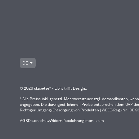
Sprache
DE
© 2026
skapetze® - Licht trifft Design.
.
* Alle Preise inkl. gesetzl. Mehrwertsteuer zzgl. Versandkosten, wenn
angegeben. Die durchgestrichenen Preise entsprechen dem UVP des 
Richtiger Umgang/Entsorgung von Produkten | WEEE-Reg.-Nr.: DE
AGB
Datenschutz
Widerrufsbelehrung
Impressum