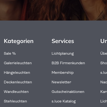
Kategorien
Services
Un
Sale %
Lichtplanung
Übe
Galerieleuchten
B2B Firmenkunden
Sh
Hängeleuchten
Membership
s.l
Deckenleuchten
Newsletter
Nac
Wandleuchten
Gutscheinaktionen
Kar
Stehleuchten
s.luce Katalog
Lic