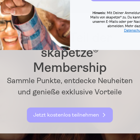
Hinweis:
Mit Deiner Anmeldun
Mails von skapetze® zu. Du kann
unseren E-Mails oder per Nac
abmelden.
Mehr dazu
Datenschu
Werde Teil der
skapetze®
Membership
Sammle Punkte, entdecke Neuheiten
und genieße exklusive Vorteile
Jetzt kostenlos teilnehmen