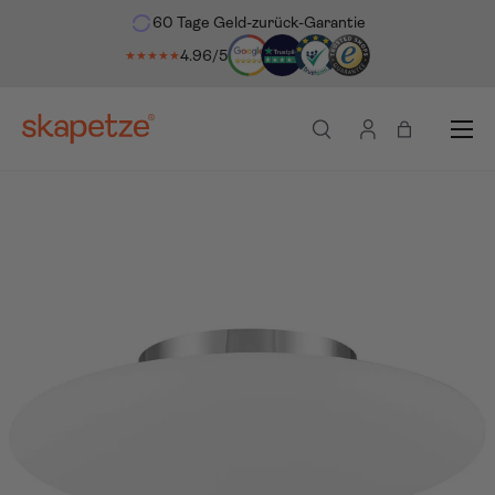
60 Tage Geld-zurück-Garantie
ekt zum Inhalt
4.96/5
★★★★★
Menü
Suche
Einloggen
Einkaufsta