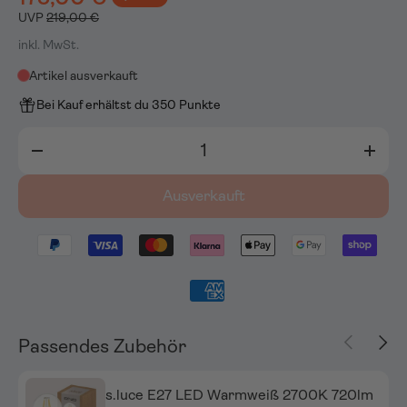
UVP
219,00 €
inkl. MwSt.
Artikel ausverkauft
Bei Kauf erhältst du 350 Punkte
Anzahl
-
+
Ausverkauft
Vorherige
Näch
Passendes Zubehör
s.luce E27 LED Warmweiß 2700K 720lm