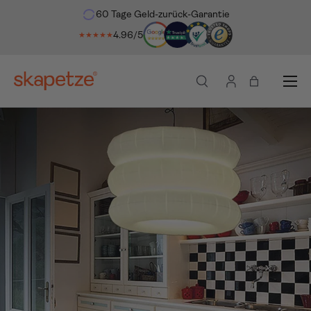
60 Tage Geld-zurück-Garantie
ekt zum Inhalt
4.96/5
★★★★★
Menü
Suche
Einloggen
Einkaufsta