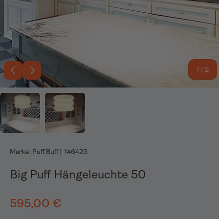
Vorherige
Nächste
von
1
/
2
Bild 1 in Galerieansicht laden
Bild 2 in Galerieansicht laden
Marke:
Puff Buff
|
146423
Big Puff Hängeleuchte 50
595,00 €