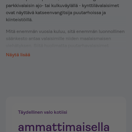
parkkivalaisin ajo- tai kulkuväylällä - kynttilävalaisimet
ovat näyttävä katseenvangitsija puutarhoissa ja
kiinteistöillä.
Mitä enemmän vuosia kuluu, sitä enemmän luonnollinen
säänkesto antaa valaisimille niiden maalaismaisen
viehätyksen. Siitä huolimatta puutarhavalaisimet
kestävät kaikki sääolosuhteet.
Näytä lisää
Tilaa edulliset tolppavalaisimet
netistä
Verkkokaupastamme löydät edulliset tolppavalaisimet ja
edulliset kynttilänjalat erinomaisella laadulla. Olivatpa
pylväsvalaisimet sitten alumiinia, lasia, ruostumatonta
terästä tai muovia - mallimme luovat ainutlaatuisia
valonsäteitä ja tekevät vaikutuksen tyylikkäällä
Täydellinen valo kotiisi
valosuunnittelullaan.
ammattimaisella
Valaistussuunnittelu