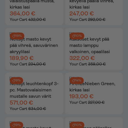
valaistuspäällä musta,
kevyellä päällä vihreä,
kirkas lasi
kirkas lasi
364,00 €
247,00 €
Your Cart
432,00 €
Your Cart
292,00 €
19%
10%
Neitsyt masto kevyt
Kaksoset kevyt pää
pää vihreä, savuvärinen
masto lamppu
akryylilasi
valkoinen, opaalilasi
189,90 €
322,00 €
Your Cart
234,00 €
Your Cart
359,00 €
9%
14%
Neitsyt leuchtenkopf 3-
FirenzeNieben Green,
pc. Mastovalaisimen
kirkas lasi
193,00 €
mustalle savun värit
571,00 €
Your Cart
227,00 €
Your Cart
634,00 €
9%
10%