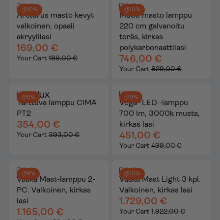
10%
10%
Arcturus masto kevyt
Muoti masto lamppu
valkoinen, opaali
220 cm galvanoitu
akryylilasi
teräs, kirkas
169,00 €
polykarbonaattilasi
746,00 €
Your Cart
189,00 €
Your Cart
829,00 €
9%
9%
Tarttuva lamppu CIMA
Vega -LED -lamppu
PT2
700 lm, 3000k musta,
354,00 €
kirkas lasi
451,00 €
Your Cart
393,00 €
Your Cart
499,00 €
9%
10%
Vaaka Mast-lamppu 2-
Vaaka Mast Light 3 kpl.
PC. Valkoinen, kirkas
Valkoinen, kirkas lasi
1.729,00 €
lasi
1.165,00 €
Your Cart
1.922,00 €