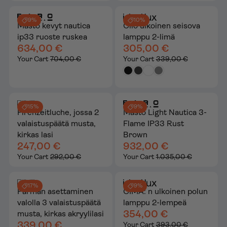
9%
10%
Masto kevyt nautica
Clio ulkoinen seisova
ip33 ruoste ruskea
lamppu 2-limä
634,00 €
305,00 €
Your Cart
704,00 €
Your Cart
339,00 €
15%
9%
Firenzeitluche, jossa 2
Masto Light Nautica 3-
valaistuspäätä musta,
Flame IP33 Rust
kirkas lasi
Brown
247,00 €
932,00 €
Your Cart
292,00 €
Your Cart
1.035,00 €
17%
9%
Parman asettaminen
CIMA: n ulkoinen polun
valolla 3 valaistuspäätä
lamppu 2-lempeä
354,00 €
musta, kirkas akryylilasi
339,00 €
Your Cart
393,00 €