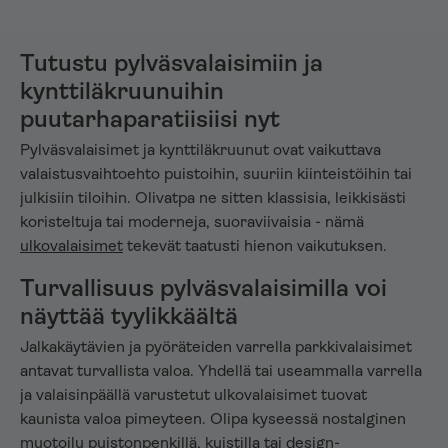
Tutustu pylväsvalaisimiin ja
kynttiläkruunuihin
puutarhaparatiisiisi nyt
Pylväsvalaisimet ja kynttiläkruunut ovat vaikuttava
valaistusvaihtoehto puistoihin, suuriin kiinteistöihin tai
julkisiin tiloihin. Olivatpa ne sitten klassisia, leikkisästi
koristeltuja tai moderneja, suoraviivaisia - nämä
ulkovalaisimet
tekevät taatusti hienon vaikutuksen.
Turvallisuus pylväsvalaisimilla voi
näyttää tyylikkäältä
Jalkakäytävien ja pyöräteiden varrella parkkivalaisimet
antavat turvallista valoa. Yhdellä tai useammalla varrella
ja valaisinpäällä varustetut ulkovalaisimet tuovat
kaunista valoa pimeyteen. Olipa kyseessä nostalginen
muotoilu puistonpenkillä, kuistilla tai design-