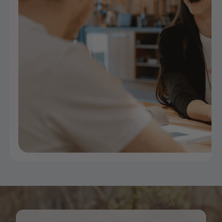
Tarjolla on paitsi värejä, kuten musta, valkoinen,
antrasiitti tai kromi, myös takorautakehyksiä, jotka on
valmistettu esimerkiksi messingistä, pronssista tai
kuparista. Oman tuotantomme ja työpajamme ansiosta
voimme myös maalata jokaisen pylväsvalaisimen ja
kynttilänjalan yksilöllisesti haluamallasi värillä ja
haluamallasi patinalla. Hyödynnä tätä ainutlaatuista
palvelutarjousta!
Taloudelliset LED-pylväsvalaisimet
tehokkaaseen
käyttöön
LED-valaistuksen
ansiosta LED-
pylväsvalaisimien ja LED-kynttiläkruunujen
energiankulutus on tullut hallittavaksi. Perinteisiin
halogeeni- tai hehkulamppuihin verrattuna LED-
valonlähteillä säästät 90 % energiakustannuksista.
Halutessasi puutarhavalaisimet voidaan varustaa myös
liiketunnistimella.