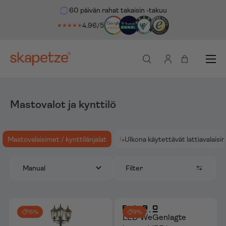
60 päivän rahat takaisin -takuu
 suoraan sisältöön
4.96/5
★★★★★
Valikko
Haku
Kirjaudu sisään
Ostoskassi
Mastovalot ja kynttilö
Mastovalaisimet / kynttilänjalat
Ulkona käytettävät lattiavalaisi
Filter
Manual
15%
9%
LED WeGenlagte