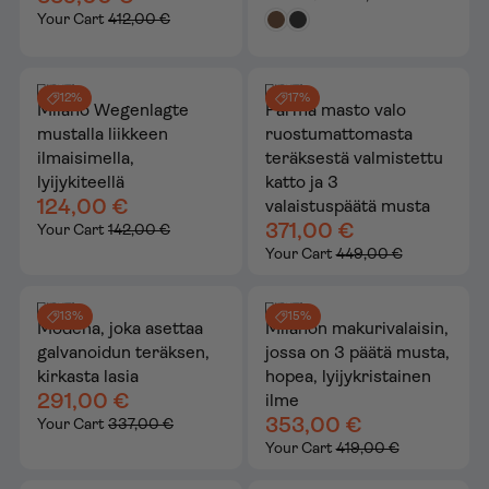
Your Cart
412,00 €
12%
17%
Milano Wegenlagte
Parma masto valo
mustalla liikkeen
ruostumattomasta
ilmaisimella,
teräksestä valmistettu
lyijykiteellä
katto ja 3
124,00 €
valaistuspäätä musta
371,00 €
Your Cart
142,00 €
Your Cart
449,00 €
13%
15%
Modena, joka asettaa
Milanon makurivalaisin,
galvanoidun teräksen,
jossa on 3 päätä musta,
kirkasta lasia
hopea, lyijykristainen
291,00 €
ilme
353,00 €
Your Cart
337,00 €
Your Cart
419,00 €