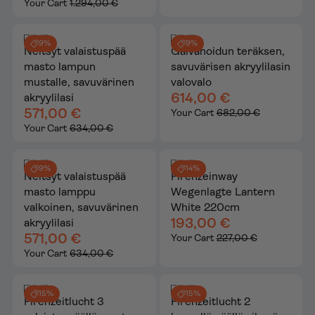
Your Cart
1.294,00 €
9%
9%
Neitsyt valaistuspää
Galvanoidun teräksen,
masto lampun
savuvärisen akryylilasin
mustalle, savuvärinen
valovalo
614,00 €
akryylilasi
571,00 €
Your Cart
682,00 €
Your Cart
634,00 €
9%
14%
Neitsyt valaistuspää
Firenzeinway
masto lamppu
Wegenlagte Lantern
valkoinen, savuvärinen
White 220cm
193,00 €
akryylilasi
571,00 €
Your Cart
227,00 €
Your Cart
634,00 €
15%
15%
Firenzeitlucht 3
Firenzeitlucht 2