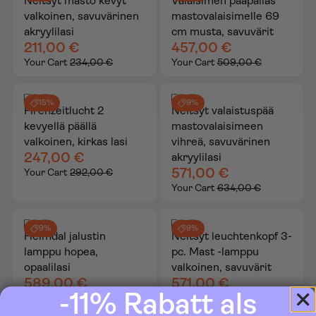
Neitsyt masto kevyt
Valaisimen pääpallas
valkoinen, savuvärinen
mastovalaisimelle 69
akryylilasi
cm musta, savuvärit
211,00 €
457,00 €
Your Cart
234,00 €
Your Cart
509,00 €
15%
9%
Firenzeitlucht 2
Neitsyt valaistuspää
kevyellä päällä
mastovalaisimeen
valkoinen, kirkas lasi
vihreä, savuvärinen
247,00 €
akryylilasi
571,00 €
Your Cart
292,00 €
Your Cart
634,00 €
9%
9%
Heimdal jalustin
Neitsyt leuchtenkopf 3-
lamppu hopea,
pc. Mast -lamppu
opaalilasi
valkoinen, savuvärit
589,00 €
571,00 €
-11% Rabatt als
Your Cart
654,00 €
Your Cart
634,00 €