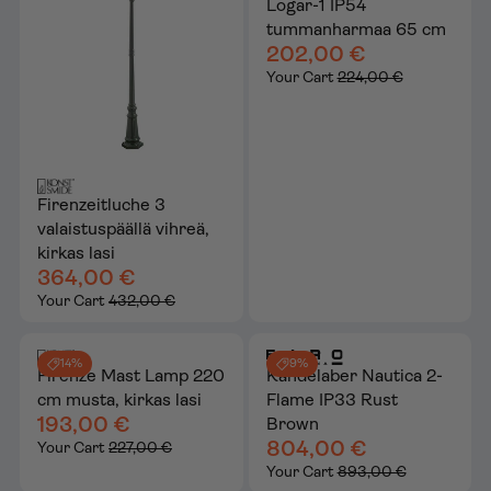
Logar-1 IP54
tummanharmaa 65 cm
202,00 €
Your Cart
224,00 €
Firenzeitluche 3
valaistuspäällä vihreä,
kirkas lasi
364,00 €
Your Cart
432,00 €
14%
9%
Firenze Mast Lamp 220
Kandelaber Nautica 2-
cm musta, kirkas lasi
Flame IP33 Rust
193,00 €
Brown
804,00 €
Your Cart
227,00 €
Your Cart
893,00 €