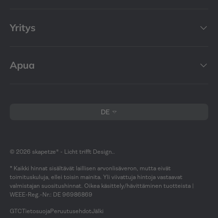
Yritys
Apua
Kieli
DE
© 2026
skapetze® - Licht trifft Design.
.
* Kaikki hinnat sisältävät laillisen arvonlisäveron, mutta eivät
toimituskuluja, ellei toisin mainita. Yli viivattuja hintoja vastaavat
valmistajan suositushinnat. Oikea käsittely/hävittäminen tuotteista |
WEEE-Reg.-Nr.: DE 96986869
GTC
Tietosuoja
Peruutusehdot
Jälki