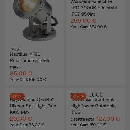
Wandeinbauleuchte
LED 3000K Edelstahl
IP67 950lm
299,00 €
Your Cart
374,00 €
Nautilus MR16
Ruostumaton teräs
max.
85,00 €
Your Cart
106,00 €
19%
20%
Big Nautilus QPAR51
LED Outer Spotlight
Ulkona-Spit Light Gün
HighPower Rotateble
I665 Max
IP65
29,00 €
127,00 €
osoitteesta
Your Cart
36,00 €
Your Cart
159,00 €