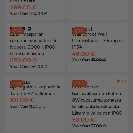
IP67 850lm
299,00 €
Your Cart
374,00 €
9%
9%
LED -maaperän
Wall Street Wall
rakennuksen valokeilut
Ulkoiset valot 2-lempeä
Noboru 3000K IP65
IP54
46,00 €
tummanharmaa
220,00 €
Your Cart
51,00 €
Your Cart
244,00 €
5.0
9%
31%
Spotlightin ulkopuolella
LED -seinän
Tommy Pt1 valkoinen
häiriövalaisimen kulma
101,00 €
3W ruostumattomasta
teräksestä teräksestä
Your Cart
112,00 €
Lämmin valkoinen IP65
53,00 €
Your Cart
77,00 €