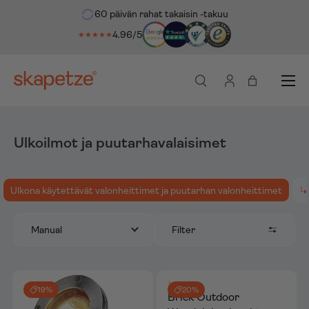
60 päivän rahat takaisin -takuu
 suoraan sisältöön
4.96/5
★★★★★
Valikko
Haku
Kirjaudu sisään
Ostoskassi
Ulkoilmot ja puutarhavalaisimet
Ulkona käytettävät valonheittimet ja puutarhan valonheittimet
Filter
Manual
19%
20%
Brick Outdoor