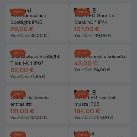
12%
10%
Soveltamisalaan
Seth LED Gauntlet
Spotlight IP65
Black 40 ° IP44
29,00 €
107,00 €
Your Cart
33,00 €
Your Cart
119,00 €
17%
20%
Jalkakäytävä Spotlight
Samrina yksi ulkokäyttö
43,00 €
Tilos 1-Kit IP67
62,00 €
Your Cart
54,00 €
Your Cart
74,95 €
19%
9%
Cubix I -lattiavalo
Bezel LED -vartaat
antrasiitti
musta IP65
121,00 €
184,00 €
Your Cart
151,00 €
Your Cart
204,00 €
19%
10%