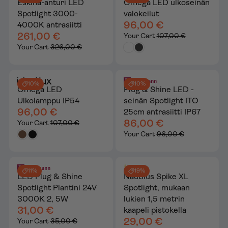
Eskina-anturi LED
Omega LED ulkoseinän
Spotlight 3000-
valokeilut
96,00 €
4000K antrasiitti
261,00 €
Your Cart
107,00 €
Your Cart
326,00 €
10%
10%
Omega LED
Plug & Shine LED -
Ulkolamppu IP54
seinän Spotlight ITO
96,00 €
25cm antrasiitti IP67
86,00 €
Your Cart
107,00 €
Your Cart
96,00 €
11%
19%
LED Plug & Shine
Nautilus Spike XL
Spotlight Plantini 24V
Spotlight, mukaan
3000K 2, 5W
lukien 1,5 metrin
31,00 €
kaapeli pistokella
29,00 €
Your Cart
35,00 €