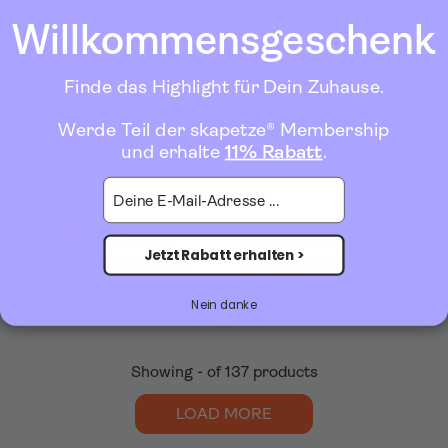
Willkommensgeschenk
20%
9%
Spotlight Garden
LED -lattian
Finde das Highlight für Dein Zuhause.
Spiess -säähdytin IP54
asennuslamppu seinä
musta
iskunvalot Dang 3W
Werde Teil der skapetze® Membership
32,00 €
3000K 35º IP67
und erhalte
11% Rabatt
.
129,00 €
Your Cart
39,95 €
Your Cart
143,00 €
E-Mail
5%
9%
Monza LED Earth -
Viljavalaisin Andy
Jetzt Rabatt erhalten >
mittarisarja 2-PC. 12V
satiini-kulta IP65
125,00 €
109,00 €
Nein danke
Your Cart
132,00 €
Your Cart
121,00 €
Showing - of 137 products
LOAD MORE