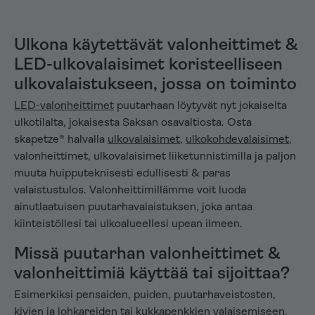
Ulkona käytettävät valonheittimet &
LED-ulkovalaisimet koristeelliseen
ulkovalaistukseen, jossa on toiminto
LED-valonheittimet
puutarhaan löytyvät nyt jokaiselta
ulkotilalta, jokaisesta Saksan osavaltiosta. Osta
skapetze® halvalla
ulkovalaisimet
,
ulkokohdevalaisimet
,
valonheittimet, ulkovalaisimet liiketunnistimilla ja paljon
muuta huipputeknisesti edullisesti & paras
valaistustulos. Valonheittimillämme voit luoda
ainutlaatuisen puutarhavalaistuksen, joka antaa
kiinteistöllesi tai ulkoalueellesi upean ilmeen.
Missä puutarhan valonheittimet &
valonheittimiä käyttää tai sijoittaa?
Esimerkiksi pensaiden, puiden, puutarhaveistosten,
kivien ja lohkareiden tai kukkapenkkien valaisemiseen.