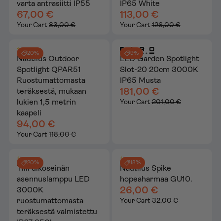
varta antrasiitti IP55
IP65 White
67,00 €
113,00 €
Your Cart
83,00 €
Your Cart
126,00 €
20%
9%
Nautilus Outdoor
LED Garden Spotlight
Spotlight QPAR51
Slot-20 20cm 3000K
Ruostumattomasta
IP65 Musta
181,00 €
teräksestä, mukaan
lukien 1,5 metrin
Your Cart
201,00 €
kaapeli
94,00 €
Your Cart
118,00 €
20%
18%
Tiili ulkoseinän
Nautilus Spike
asennuslamppu LED
hopeaharmaa GU10.
26,00 €
3000K
ruostumattomasta
Your Cart
32,00 €
teräksestä valmistettu