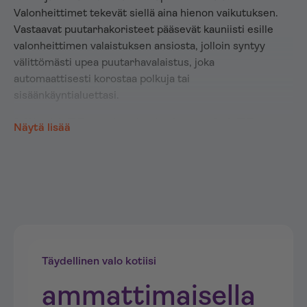
Valonheittimet tekevät siellä aina hienon vaikutuksen.
Vastaavat puutarhakoristeet pääsevät kauniisti esille
valonheittimen valaistuksen ansiosta, jolloin syntyy
välittömästi upea puutarhavalaistus, joka
automaattisesti korostaa polkuja tai
sisäänkäyntialuettasi.
Miksi LED-valonheittimet & LED-
Näytä lisää
valonheittimet maksavat vähemmän
sähköä kuin tavanomaiset
ulkokohdevalot?
LED-valonheittimiä
käytetään yhä useammin, koska ne
ovat energiatehokkaita ja kuluttavat noin 90 %
vähemmän sähköä kuin perinteiset
halogeenivalonheittimet. Tämä tarkoittaa sitä, että
Täydellinen valo kotiisi
edulliset LED-valonheittimet voi jättää päälle
käytännössä koko yöksi ilman, että sinulla on huono
ammattimaisella
omatunto tai että lompakkoasi rasitetaan suuresti.