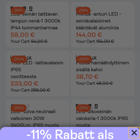
9%
6%
LED-seinän taittavan
Monza -anturi LED -
lampun nenä-1 3000k
seinävalaisimet
IP44 tummanharmaa
kääntävät alumiinia
58,00 €
144,00 €
Your Cart
64,00 €
Your Cart
154,00 €
10%
19%
Thor LED -lattiavalaisin
Puutarhamäähdyttimen
IP65
sisällä kahvi
38,70 €
osoitteesta
233,00 €
Your Cart
48,00 €
Your Cart
259,00 €
31%
9%
LED -tulva neutraali
LED-ulkoseinän
valkoinen 30W
valokeila-1 3000k IP65
2400Lm, IP65 musta
musta
-11% Rabatt als
49,00 €
181,00 €
Your Cart
72,00 €
Your Cart
201,00 €