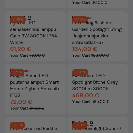
Your Cart
36,00 €
23%
10%
Pyöreä LED -
LED -plug & shine
seinäasennus lamppu
Garden Spotlight Sting
Galo 3W 3000K IP54
-laajennusjoukko
White
antrasiitti IP67
61,20 €
164,00 €
Your Cart
79,00 €
Your Cart
183,00 €
11%
20%
Plug & Shine LED -
Flac Beam LED
puutarhalamput Smart
Spotlight Stone Grey
Home Zigbee Antrasite
3000Lm 3000K
468,00 €
IP65
72,00 €
Your Cart
585,00 €
Your Cart
81,00 €
19%
10%
LED Spike Led Earthin
LED Downlight Soun-2