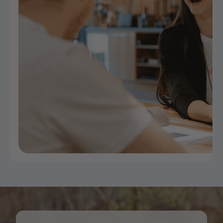
julkiset alueet ja kiinteistöt. Liiketunnistimilla
varustettuja LED-kohdevaloja on saatavana
monenlaisissa malleissa, eivätkä ne jätä huomaamatta
ketään, joka yrittää päästä kiinteistölle.
Ruostumattomasta teräksestä, korkealaatuisesta
muovista tai alumiinista valmistettujen ulkokohdevalojen
vankan rakenteen ansiosta liiketunnistimilla varustetut
maavalaisimet
kestävät kaikki sääolosuhteet ja ovat
optimaalisesti suojattuja.
Laadukkaat piikkipistevalot
kukkapenkkeihin ja -laatikoihin
Turvallisen jalustan varmistamiseksi voit valita
puutarhavalaisimet myös piikkipistevaloina tai yhdessä
valinnaisen puutarhapiikin/maapiikin kanssa. Näitä
maapiikkivalaisimia käytetään usein
puutarhalammen
valaistukseen
, jolla valaistaan aaltoilevaa vedenpintaa,
veden asukkaita (kultakalat, sammakot, sudenkorennot,