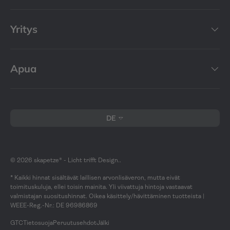
Pylväsvalaisimet/kävelykadun valaisimet
Turvavalot
Yritys
:
Liiketunnistimella varustetut
ulkovalot
Ulkotarvikeluokat
Apua
Valonlähteet
:
Muut ulkovalojen lisävarusteet
Kieli
Muita kysymyksiä & Ehdotuksia
DE
LED-valonheittimille
Ostoskorisi on tyhjä? Onko sinulla vielä kysyttävää
haluamastasi tuotteesta, toimituksesta (Saksan sisällä),
© 2026
skapetze® - Licht trifft Design.
.
toimituksesta, toimituskuluista, valikoimasta,
* Kaikki hinnat sisältävät laillisen arvonlisäveron, mutta eivät
asennuksesta, laadusta, käyttöiästä, suojausluokasta tai
toimituskuluja, ellei toisin mainita. Yli viivattuja hintoja vastaavat
jostain muusta? Käytä usein kysytyt kysymykset -sivua
valmistajan suositushinnat. Oikea käsittely/hävittäminen tuotteista |
WEEE-Reg.-Nr.: DE 96986869
tai ota yhteyttä palvelutiimiimme sähköpostitse
osoitteeseen
GTC
Tietosuoja
Peruutusehdot
Jälki