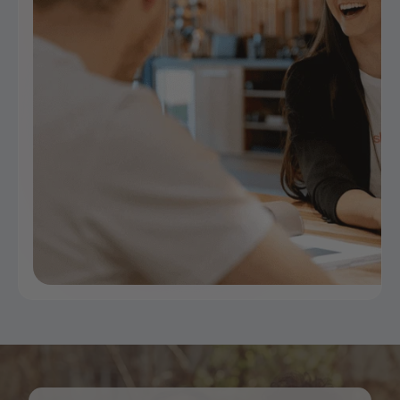
mukaan. Käytä älyvalojärjestelmää sisä- tai ulkotiloissa.
Luovuudellesi ei käytännössä ole rajoja.
Voit asettaa luovia ja monipuolisia tehosteita eri tilojen
avulla. Näin luot jännittäviä valaistuskohtauksia
valaisimen ohjauksen avulla. Säädä valonlähteiden väri ja
kirkkaus tarpeidesi mukaan ja hyödynnä eri värien
positiivista vaikutusta.
Onko sinulla vielä kysyttävää
vedenpitävistä LED-nauhoista?
Onko sinulla lisäkysymyksiä valokatoista tai LED-
nauhoista? Ota sitten yhteyttä asiakaspalvelutiimiimme
puhelimitse tai sähköpostitse. Olemme käytettävissä
maanantaista perjantaihin klo 10-17. Tai tule käymään ja
anna henkilökuntamme neuvoa sinua. Voit myös
tutustua aiheeseen liittyviin usein kysyttyihin
kysymyksiin.