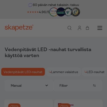
60 päivän rahat takaisin -takuu
 suoraan sisältöön
4.96/5
★★★★★
Valikko
Haku
Kirjaudu sisään
Ostoskassi
Vedenpitävät LED -nauhat turvallista
käyttöä varten
Vedenpitävät LED-nauhat
Lammen valaistus
LED-nauhat
Filter
Manual
10%
10%