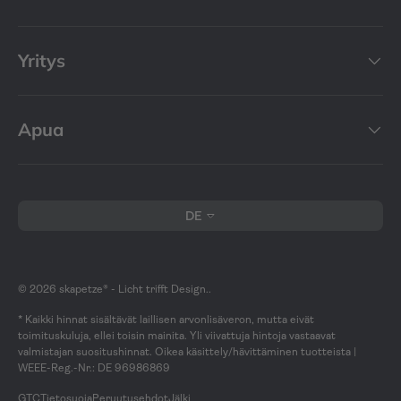
Yritys
Apua
Kieli
DE
© 2026
skapetze® - Licht trifft Design.
.
* Kaikki hinnat sisältävät laillisen arvonlisäveron, mutta eivät
toimituskuluja, ellei toisin mainita. Yli viivattuja hintoja vastaavat
valmistajan suositushinnat. Oikea käsittely/hävittäminen tuotteista |
WEEE-Reg.-Nr.: DE 96986869
GTC
Tietosuoja
Peruutusehdot
Jälki