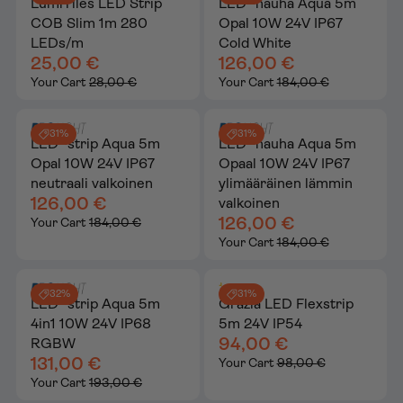
LumiTiles LED Strip
LED -nauha Aqua 5m
COB Slim 1m 280
Opal 10W 24V IP67
LEDs/m
Cold White
25,00 €
126,00 €
Your Cart
28,00 €
Your Cart
184,00 €
31%
31%
LED -strip Aqua 5m
LED -nauha Aqua 5m
Opal 10W 24V IP67
Opaal 10W 24V IP67
neutraali valkoinen
ylimääräinen lämmin
126,00 €
valkoinen
126,00 €
Your Cart
184,00 €
Your Cart
184,00 €
32%
31%
LED -strip Aqua 5m
Grazia LED Flexstrip
4in1 10W 24V IP68
5m 24V IP54
94,00 €
RGBW
131,00 €
Your Cart
98,00 €
Your Cart
193,00 €