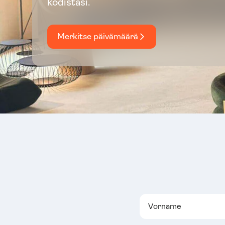
kodistasi.
Merkitse päivämäärä