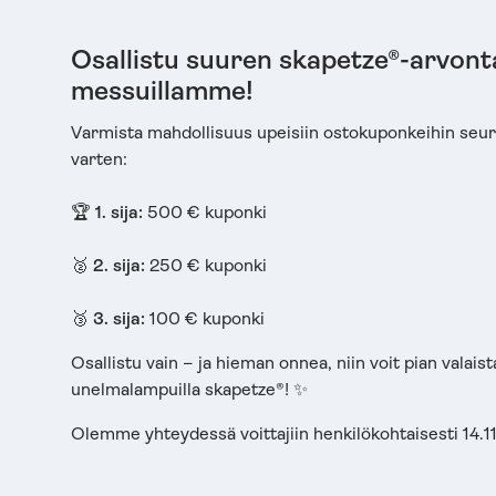
Osallistu suuren skapetze®-arvont
messuillamme!
Varmista mahdollisuus upeisiin ostokuponkeihin seur
varten:
🏆
1. sija:
500 € kuponki
🥈
2. sija:
250 € kuponki
🥉
3. sija:
100 € kuponki
Osallistu vain – ja hieman onnea, niin voit pian valaista
unelmalampuilla skapetze®! ✨
Olemme yhteydessä voittajiin henkilökohtaisesti 14.1