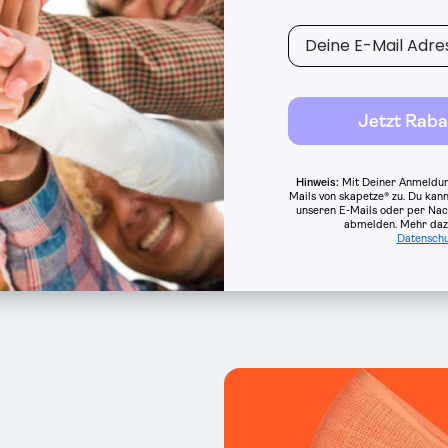
Design-valaisimi
E-Mail
Alaesityksiä val
Ajankohtaiset t
Henkilökohtais
Jetzt Raba
Showroomin ava
Tule käymään ja koe v
Hinweis:
Mit Deiner Anmeldun
Mails von skapetze® zu. Du kann
unseren E-Mails oder per Nac
abmelden.
Mehr dazu
Datenschu