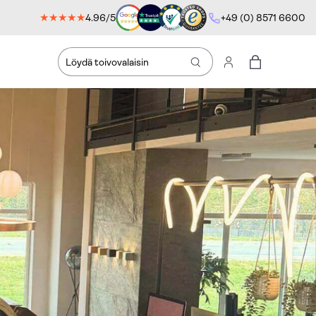
★★★★★
4.96/5
+49 (0) 8571 6600
Haku
Kirjaudu sisään
Ostoskassi