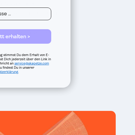
a & suuri outlet
osta & valaistussuunnittelusta
rendit
ta & ammattimaista neuvontaa
tt erhalten >
jaiset
alo kaikissa sen muodoissa! 💡
g stimmst Du dem Erhalt von E-
st Dich jederzeit über den Link in
hricht an
service@skapetze.com
 findest Du in unserer
tzerklärung.