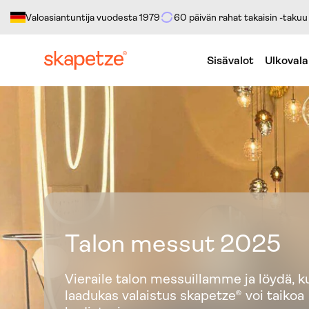
Valoasiantuntija vuodesta 1979
60 päivän rahat takaisin -takuu
Siirry suoraan sisältöön
Sisävalot
Ulkovala
Talon messut 2025
Vieraile talon messuillamme ja löydä, k
laadukas valaistus skapetze® voi taikoa