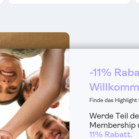
skapetze® tal
skapetze®, Baijerin su
-11% Raba
messuillaan suurta val
Willkomm
Valmistaudu moniin el
Finde das Highlight
15% alennus eksk
Italialainen ruo
Werde Teil de
Jännittävä arvo
Membership u
11% Rabatt.
Juomia & kakku