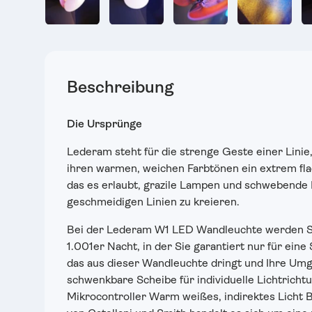
Bild 1 in Galerieansicht laden
Bild 2 in Galerieansicht laden
Bild 3 in Galerieansic
Bild 4 in
Beschreibung
Die Ursprünge
Lederam steht für die strenge Geste einer Linie
ihren warmen, weichen Farbtönen ein extrem f
das es erlaubt, grazile Lampen und schwebende
geschmeidigen Linien zu kreieren.
Bei der Lederam W1 LED Wandleuchte werden Si
1.001er Nacht, in der Sie garantiert nur für ein
das aus dieser Wandleuchte dringt und Ihre Umg
schwenkbare Scheibe für individuelle Lichtrich
Mikrocontroller Warm weißes, indirektes Licht