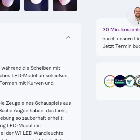
ht laden
 Galerieansicht laden
Bild 5 in Galerieansicht laden
Bild 6 in Galerieansicht laden
Bild 7 in Galerieansicht laden
Bild 8 in Galerieansi
Bild 9 i
30 Min. kostenl
durch unsere Li
Jetzt Termin bu
, während die Scheiben mit
laches LED-Modul umschließen,
 Formen mit Kurven und
e Zeuge eines Schauspiels aus
e Sache Augen haben: das Licht,
ebung so zauberhaft erhellt.
tung LED-Modul mit
 Bei der W1 LED Wandleuchte