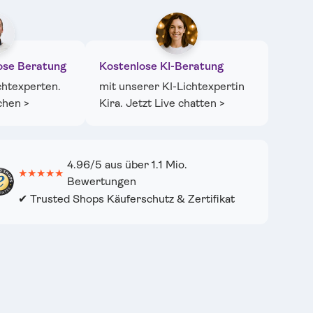
cht laden
n Galerieansicht laden
ose Beratung
Kostenlose KI-Beratung
chtexperten.
mit unserer KI-Lichtexpertin
chen >
Kira. Jetzt Live chatten >
4.96/5 aus über 1.1 Mio.
★★★★★
Bewertungen
✔ Trusted Shops Käuferschutz & Zertifikat