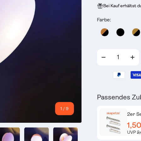
Bei Kauf erhältst 
Farbe:
Anzahl
-
+
Passendes Zu
von
1
/
9
2er S
1,5
UVP
2