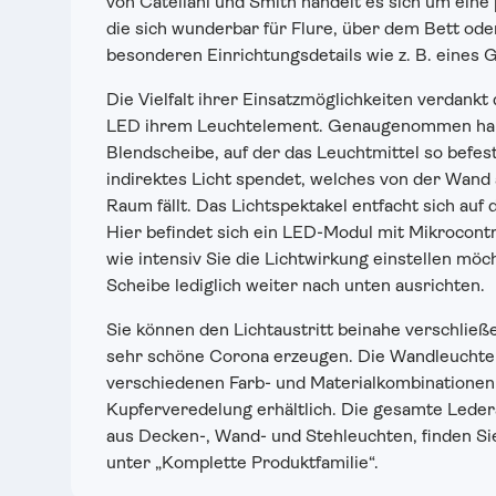
von Catellani und Smith handelt es sich um eine 
die sich wunderbar für Flure, über dem Bett ode
besonderen Einrichtungsdetails wie z. B. eines 
Die Vielfalt ihrer Einsatzmöglichkeiten verdan
LED ihrem Leuchtelement. Genaugenommen hand
Blendscheibe, auf der das Leuchtmittel so befesti
indirektes Licht spendet, welches von der Wand a
Raum fällt. Das Lichtspektakel entfacht sich auf 
Hier befindet sich ein LED-Modul mit Mikrocontro
wie intensiv Sie die Lichtwirkung einstellen mö
Scheibe lediglich weiter nach unten ausrichten.
Sie können den Lichtaustritt beinahe verschließ
sehr schöne Corona erzeugen. Die Wandleuchte 
verschiedenen Farb- und Materialkombinationen 
Kupferveredelung erhältlich. Die gesamte Lede
aus Decken-, Wand- und Stehleuchten, finden Sie
unter „Komplette Produktfamilie“.