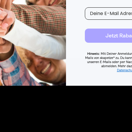
E-Mail
Jetzt Raba
Hinweis:
Mit Deiner Anmeldun
Mails von skapetze® zu. Du kann
unseren E-Mails oder per Nac
abmelden.
Mehr dazu
Datenschu