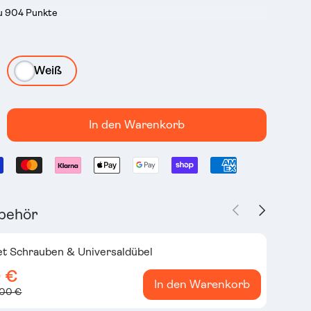
du 904 Punkte
Weiß
In den Warenkorb
Vorherige
Nächste
behör
et Schrauben & Universaldübel
0 €
In den Warenkorb
,00 €