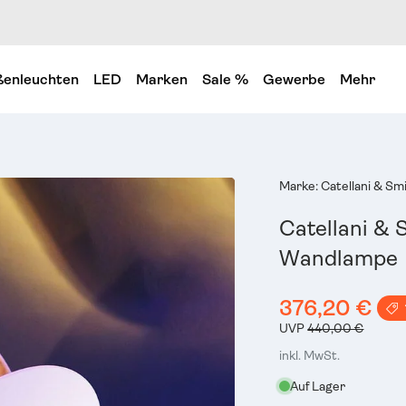
enleuchten
LED
Marken
Sale %
Gewerbe
Mehr
Marke:
Catellani & Sm
Catellani &
Wandlampe
376,20 €
UVP
440,00 €
inkl. MwSt.
Auf Lager