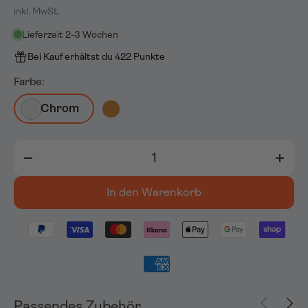
inkl. MwSt.
Lieferzeit 2-3 Wochen
Bei Kauf erhältst du 422 Punkte
Farbe:
Chrom
Anzahl
-
+
In den Warenkorb
Vorherige
Näch
Passendes Zubehör