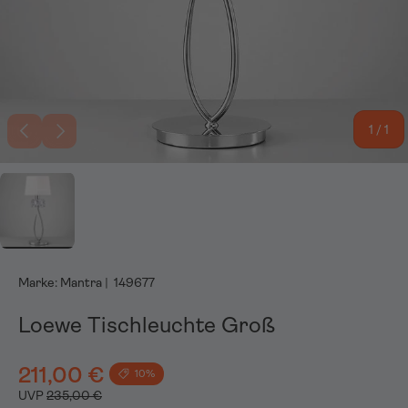
Vorherige
Nächste
von
1
/
1
Bild 1 in Galerieansicht laden
Marke:
Mantra
|
149677
Loewe Tischleuchte Groß
211,00 €
10%
UVP
235,00 €