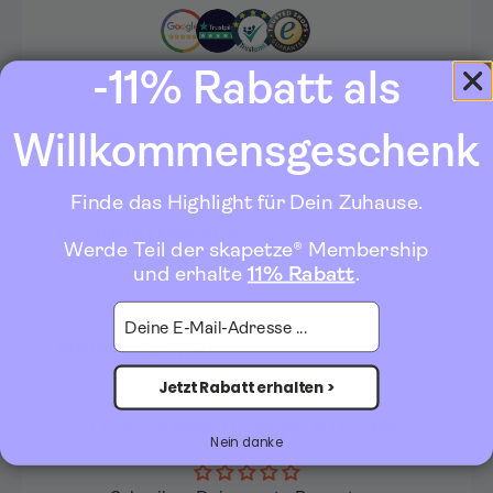
-11% Rabatt als
★★★★★
4.96/5 aus über 1.1 Mio. Bewertungen
✔ Trusted Shops Käuferschutz & Zertifikat
Willkommensgeschenk
Finde das Highlight für Dein Zuhause.
Produktdetails
Werde Teil der skapetze® Membership
und erhalte
11% Rabatt
.
E-Mail
Bewertungen
Jetzt Rabatt erhalten >
Das sagen unsere Kunden
Nein danke