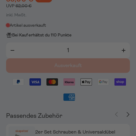
UVP
62,00 €
inkl. MwSt.
Artikel ausverkauft
Bei Kauf erhältst du 110 Punkte
Anzahl
-
+
Ausverkauft
Vorherige
Näch
Passendes Zubehör
2er Set Schrauben & Universaldübel