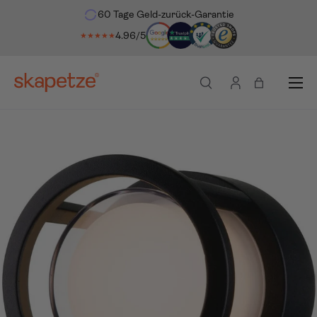
60 Tage Geld-zurück-Garantie
ekt zum Inhalt
4.96/5
★★★★★
Menü
Suche
Einloggen
Einkaufsta