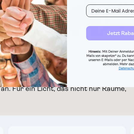
E-Mail
Jetzt Raba
Hinweis:
Mit Deiner Anmeldun
orm
Mails von skapetze® zu. Du kann
unseren E-Mails oder per Nac
abmelden.
Mehr dazu
laskunst mit warmem Licht und zeitloser
Datenschu
ven Kombinationen – diese Leuchte passt
an. Für ein Licht, das nicht nur Räume,