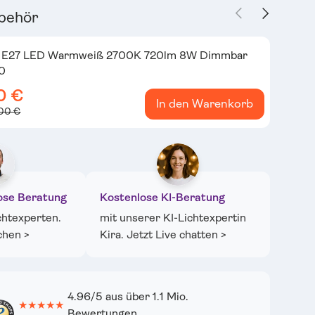
Vorherige
Nächste
behör
sicht laden
 in Galerieansicht laden
Bild 24 in Galerieansicht laden
Bild 25 in Galerieansicht laden
Bild 26 in Galerieansicht laden
Bild 27 in Galeriea
Bild 2
e E27 LED Warmweiß 2700K 720lm 8W Dimmbar
0
0 €
In den Warenkorb
,00 €
ose Beratung
Kostenlose KI-Beratung
chtexperten.
mit unserer KI-Lichtexpertin
chen >
Kira. Jetzt Live chatten >
4.96/5 aus über 1.1 Mio.
★★★★★
Bewertungen