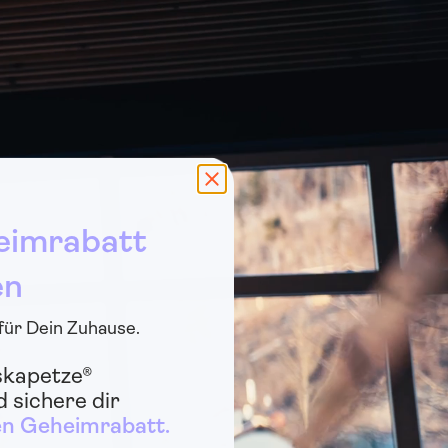
eimrabatt
en
 für Dein Zuhause.
skapetze®
 sichere dir
en Geheimrabatt.