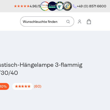
★★★★★
4.96/5
+49 (0) 8571 6600
Suche
Einloggen
Einkaufstas
7
Esstisch-Hängelampe 3-flammig
/30/40
★★★★★
(60)
10%