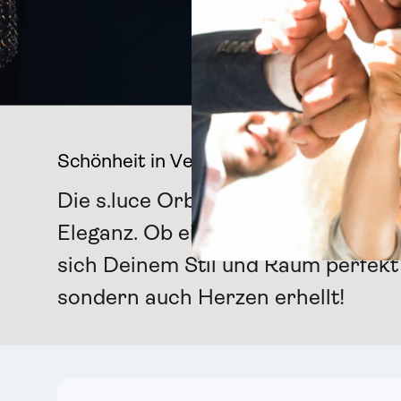
Schönheit in Verbindung aus Glas & F
Die s.luce Orb vereint filigrane G
Eleganz. Ob einzeln oder in kreati
sich Deinem Stil und Raum perfekt 
sondern auch Herzen erhellt!