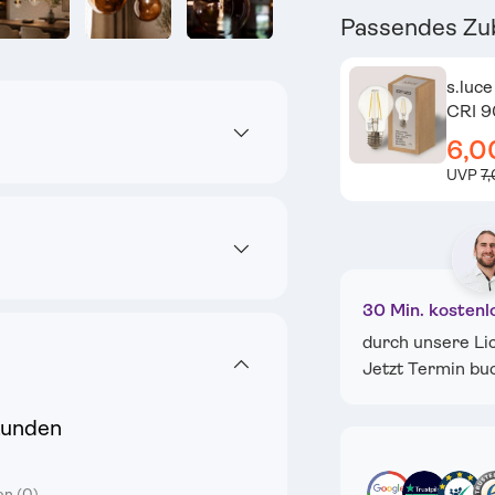
Passendes Zu
ht laden
n Galerieansicht laden
Bild 19 in Galerieansicht laden
Bild 20 in Galerieansicht laden
Bild 21 in Galerieansicht laden
Bild 22 in Galeriean
Bild 23
s.luc
CRI 9
6,0
UVP
7
30 Min. kostenl
durch unsere Li
Jetzt Termin bu
Kunden
en (0)