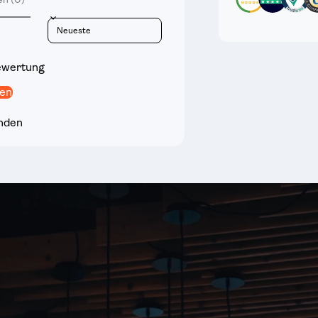
Sort reviews by
ewertung
ben
nden