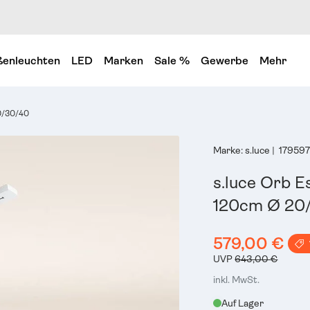
enleuchten
LED
Marken
Sale %
Gewerbe
Mehr
0/30/40
Marke:
s.luce
|
17959
s.luce Orb 
120cm Ø 20
579,00 €
UVP
643,00 €
inkl. MwSt.
Auf Lager