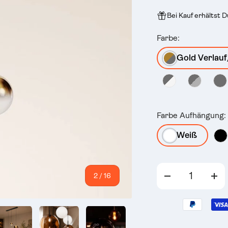
Bei Kauf erhältst 
Farbe:
Gold Verlau
Farbe Aufhängung:
Weiß
Anzahl
von
2
/
16
-
+