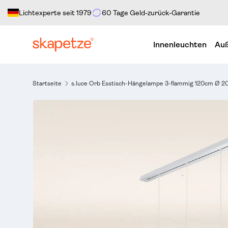
Lichtexperte seit 1979
60 Tage Geld-zurück-Garantie
Direkt zum Inhalt
Innenleuchten
Auß
Startseite
s.luce Orb Esstisch-Hängelampe 3-flammig 120cm Ø 2
Bild 2 ist nun in der Galerieansicht verfügbar