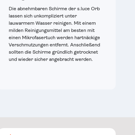
Die abnehmbaren Schirme der s.luce Orb
D
lassen sich unkompliziert unter
g
lauwarmem Wasser reinigen. Mit einem
u
milden Reinigungsmittel am besten mit
v
einen Mikrofasertuch werden hartnäckige
S
Verschmutzungen entfernt. Anschließend
r
sollten die Schirme gründlich getrocknet
K
und wieder sicher angebracht werden.
m