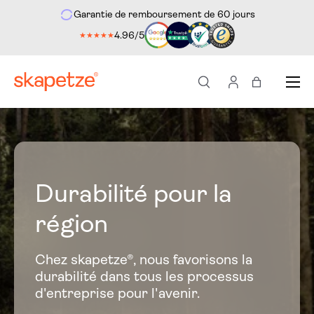
Garantie de remboursement de 60 jours
ement au contenu
4.96/5
★★★★★
Menu
Recherche
Se connecter
Sac à provi
Durabilité pour la
région
Chez skapetze®, nous favorisons la
durabilité dans tous les processus
d'entreprise pour l'avenir.