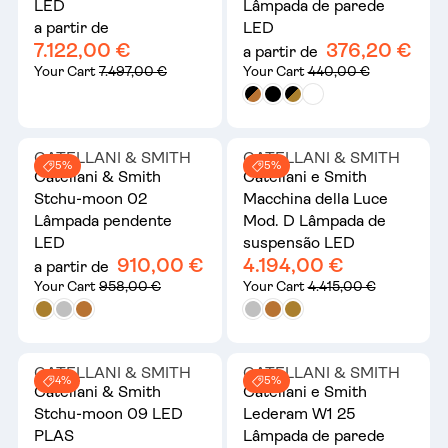
LED
Lâmpada de parede
a partir de
LED
7.122,00 €
376,20 €
a partir de
Your Cart
7.497,00 €
Your Cart
440,00 €
CATELLANI & SMITH
CATELLANI & SMITH
5%
5%
Catellani & Smith
Catellani e Smith
Stchu-moon 02
Macchina della Luce
Lâmpada pendente
Mod. D Lâmpada de
LED
suspensão LED
910,00 €
4.194,00 €
a partir de
Your Cart
958,00 €
Your Cart
4.415,00 €
CATELLANI & SMITH
CATELLANI & SMITH
4%
5%
Catellani & Smith
Catellani e Smith
Stchu-moon 09 LED
Lederam W1 25
PLAS
Lâmpada de parede