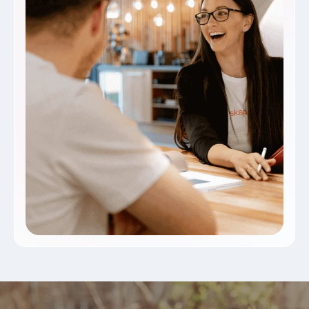
Catellani & Smith. skapetze® representa há mais de 40
anos iluminação profissional e é o seu parceiro
comercial e revendedor oficial da Catellani & Smith.
Enviaremos as luminárias rapidamente e com segurança
para o endereço de entrega desejado. Garantimos
processos rápidos e estamos à disposição para
aconselhá-lo amplamente, se as luminárias desejadas se
adequam ao seu interior. Basta enviar-nos uma foto.
O portfólio do fabricante inclui:
Luminárias de parede Catellani & Smith
Luminárias externas Catellani & Smith
Luminárias pendentes Catellani & Smith
Luminárias de teto Catellani & Smith
Luminárias de pé Catellani & Smith
Luminárias de mesa Catellani & Smith