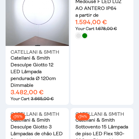
Medousê F LED LUZ
AO ANTERO IP64
a partir de
1.594,00 €
Your Cart
1.678,00 €
CATELLANI & SMITH
Catellani & Smith
Desculpe Giotto 12
LED Lâmpada
pendurada Ø 120cm
Dimmable
3.482,00 €
Your Cart
3.665,00 €
CATELLANI & SMITH
CATELLANI & SMITH
5%
4%
Catellani & Smith
Catellani & Smith
Desculpe Giotto 3
Sottovento 15 Lâmpada
Lâmpadas de chão LED
de piso LED Flex 180-