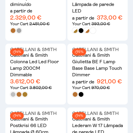
diminuído
Lâmpada de parede
a partir de
LED
2.329,00 €
373,00 €
a partir de
Your Cart
2.451,00 €
Your Cart
393,00 €
CATELLANI & SMITH
CATELLANI & SMITH
4%
5%
Catellani & Smith
Catellani & Smith
Colonna Led Led Floor
Giulietta BE F Lamp
Lamp 200CM
Base Base Lamp Touch
Dimmable
Dimmer
3.612,00 €
921,00 €
a partir de
Your Cart
3.802,00 €
Your Cart
970,00 €
CATELLANI & SMITH
CATELLANI & SMITH
4%
4%
Catellani & Smith
Catellani & Smith
Postkrisi 66 LED
Lederam W 17 Lâmpada
Lâmpada Ø 60cm
de parede LED