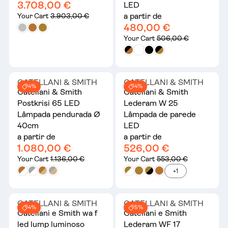
3.708,00 €
LED
a partir de
Your Cart
3.903,00 €
480,00 €
Your Cart
506,00 €
CATELLANI & SMITH
CATELLANI & SMITH
4%
4%
Catellani & Smith
Catellani & Smith
Postkrisi 65 LED
Lederam W 25
Lâmpada pendurada Ø
Lâmpada de parede
40cm
LED
a partir de
a partir de
1.080,00 €
526,00 €
Your Cart
1.136,00 €
Your Cart
553,00 €
+1
CATELLANI & SMITH
CATELLANI & SMITH
4%
5%
Catellani e Smith wa f
Catellani e Smith
led lump luminoso
Lederam WF 17