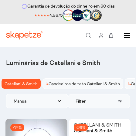
Garantia de devolução do dinheiro em 60 dias
ara o conteúdo
4.96/5
★★★★★
Menu
Pesquisar
Iniciar sessão
Saco
Luminárias de Catellani e Smith
Catellani & Smith
Candeeiros de teto Catellani & Smith
Ca
Filter
Manual
CATELLANI & SMITH
4%
5%
Catellani & Smith