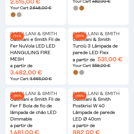
2.515,00 €
Your Cart
482,00 €
Your Cart
2.648,00 €
CATELLANI & SMITH
CATELLANI & SMITH
4%
5%
Catellani e Smith Fil de
Catellani & Smith
Fer NuVola LED LED
Turciù 3 Lâmpada de
HANGULING FIRE
parede LED Flex
531,00 €
MESH
a partir de
a partir de
Your Cart
559,00 €
3.482,00 €
Your Cart
3.665,00 €
CATELLANI & SMITH
CATELLANI & SMITH
5%
4%
Catellani e Smith Fil de
Catellani & Smith
Fer F Bola de fio de
Postkrisi W 40
lâmpada de chão LED
Lâmpada de parede
Dimmable
LED Ø 40cm
a partir de
a partir de
1.481,00 €
882,00 €