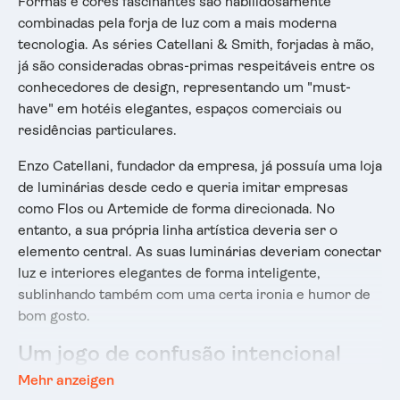
Formas e cores fascinantes são habilidosamente
combinadas pela forja de luz com a mais moderna
tecnologia. As séries Catellani & Smith, forjadas à mão,
já são consideradas obras-primas respeitáveis entre os
conhecedores de design, representando um "must-
have" em hotéis elegantes, espaços comerciais ou
residências particulares.
Enzo Catellani, fundador da empresa, já possuía uma loja
de luminárias desde cedo e queria imitar empresas
como Flos ou Artemide de forma direcionada. No
entanto, a sua própria linha artística deveria ser o
elemento central. As suas luminárias deveriam conectar
luz e interiores elegantes de forma inteligente,
sublinhando também com uma certa ironia e humor de
bom gosto.
Um jogo de confusão intencional
sobre um cavalo de corrida
Mehr anzeigen