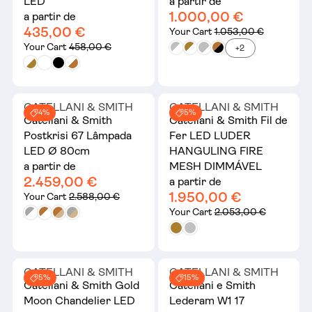
LED
a partir de
1.000,00 €
a partir de
435,00 €
Your Cart
1.053,00 €
Your Cart
458,00 €
+2
CATELLANI & SMITH
CATELLANI & SMITH
4%
5%
Catellani & Smith
Catellani & Smith Fil de
Postkrisi 67 Lâmpada
Fer LED LUDER
LED Ø 80cm
HANGULING FIRE
a partir de
MESH DIMMÁVEL
2.459,00 €
a partir de
1.950,00 €
Your Cart
2.588,00 €
Your Cart
2.053,00 €
CATELLANI & SMITH
CATELLANI & SMITH
5%
15%
Catellani & Smith Gold
Catellani e Smith
Moon Chandelier LED
Lederam W1 17