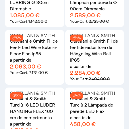
LUBRING Ø 30cm
Lâmpada pendurada Ø
Dimmable
90cm Dimmable
1.085,00 €
2.589,00 €
Your Cart
1.142,00 €
Your Cart
2.725,00 €
CATELLANI & SMITH
CATELLANI & SMITH
5%
4%
Catellani e Smith Fil de
Catellani e Smith Fil de
Fer F Led Wire Exterir
fer liderados fora de
Floor Fiso Ip65
Hängellag Wire Ball
a partir de
IP65
2.063,00 €
a partir de
2.284,00 €
Your Cart
2.172,00 €
Your Cart
2.404,00 €
CATELLANI & SMITH
CATELLANI & SMITH
5%
4%
Catellani & Smith
Catellani & Smith
Turciù 16 LED LUDER
Turciù 2 Lâmpada de
HANGING FLEX 160
parede LED Flex
cm de comprimento
a partir de
458,00 €
a partir de