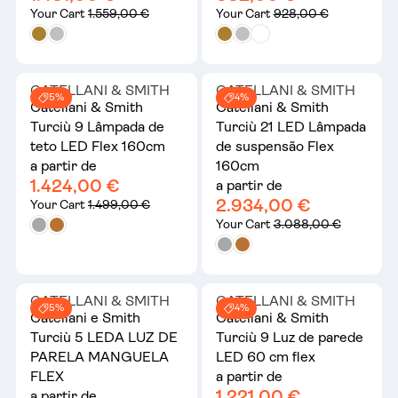
Your Cart
1.559,00 €
Your Cart
928,00 €
CATELLANI & SMITH
CATELLANI & SMITH
5%
4%
Catellani & Smith
Catellani & Smith
Turciù 9 Lâmpada de
Turciù 21 LED Lâmpada
teto LED Flex 160cm
de suspensão Flex
a partir de
160cm
1.424,00 €
a partir de
2.934,00 €
Your Cart
1.499,00 €
Your Cart
3.088,00 €
CATELLANI & SMITH
CATELLANI & SMITH
5%
4%
Catellani e Smith
Catellani & Smith
Turciù 5 LEDA LUZ DE
Turciù 9 Luz de parede
PARELA MANGUELA
LED 60 cm flex
FLEX
a partir de
1.221,00 €
a partir de