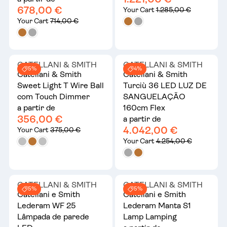
678,00 €
Your Cart
1.285,00 €
Your Cart
714,00 €
CATELLANI & SMITH
CATELLANI & SMITH
5%
4%
Catellani & Smith
Catellani & Smith
Sweet Light T Wire Ball
Turciù 36 LED LUZ DE
com Touch Dimmer
SANGUELAÇÃO
a partir de
160cm Flex
356,00 €
a partir de
4.042,00 €
Your Cart
375,00 €
Your Cart
4.254,00 €
CATELLANI & SMITH
CATELLANI & SMITH
5%
5%
Catellani e Smith
Catellani e Smith
Lederam WF 25
Lederam Manta S1
Lâmpada de parede
Lamp Lamping