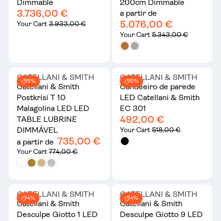
Dimmable
200cm Dimmable
3.736,00 €
a partir de
5.076,00 €
Your Cart
3.933,00 €
Your Cart
5.343,00 €
CATELLANI & SMITH
CATELLANI & SMITH
5%
5%
Catellani & Smith
Candeeiro de parede
Postkrisi T 10
LED Catellani & Smith
Malagolina LED LED
EC 301
492,00 €
TABLE LUBRINE
DIMMÁVEL
Your Cart
518,00 €
735,00 €
a partir de
Your Cart
774,00 €
CATELLANI & SMITH
CATELLANI & SMITH
4%
4%
Catellani & Smith
Catellani & Smith
Desculpe Giotto 1 LED
Desculpe Giotto 9 LED