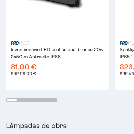
Invencionário LED profissional branco 20w
Spotl
2450lm Antracite IP66
IP65 1
81,00 €
323
SRP
119,00 €
SRP
47
Lâmpadas de obra