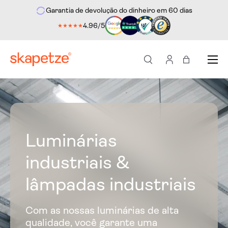
Garantia de devolução do dinheiro em 60 dias
ara o conteúdo
4.96/5
★★★★★
Menu
Pesquisar
Iniciar sessão
Saco
Luminárias
industriais &
lâmpadas industriais
Com as nossas luminárias de alta
qualidade, você garante uma