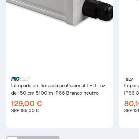
Lâmpada de lâmpada profissional LED Luz
Imperv
de 150 cm 5100lm IP66 Branco neutro
IP66 
129,00 €
80,
SRP
189,00 €
SRP
13