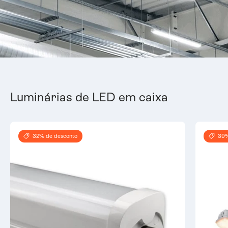
Luminárias de LED em caixa
32% de desconto
39%