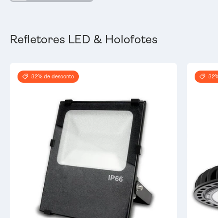
Refletores LED & Holofotes
32% de desconto
32%