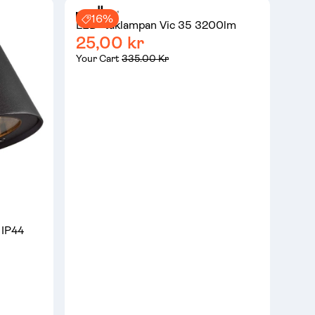
16%
LED -taklampan Vic 35 3200lm
25,00 kr
Your Cart
335.00 Kr
 IP44