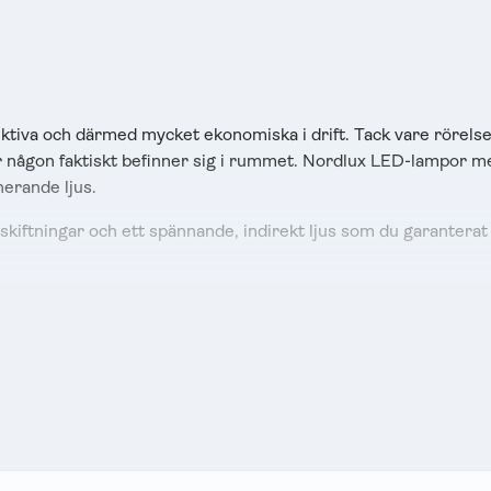
tiva och därmed mycket ekonomiska i drift. Tack vare rörelse
r någon faktiskt befinner sig i rummet. Nordlux LED-lampor 
nerande ljus.
iftningar och ett spännande, indirekt ljus som du garanterat
r eller Bloom glaspendelarmatur imponerar med sitt stilrena
, Tin eller Nexus har hittat sin väg in i vardagsrum runt om i 
ndation för varje bostadsområde. Dessa lampor ansluts enkel
met eller som en extra ljuskälla i köket eller badrummet.
er antracit, är både tidlösa och eleganta. På begäran kan vi äv