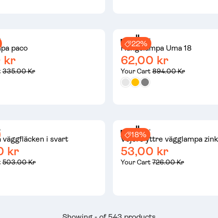
22%
pa paco
Hängslampa Uma 18
 kr
62,00 kr
t
335.00 Kr
Your Cart
894.00 Kr
18%
 väggfläcken i svart
Vejers yttre vägglampa zink
0 kr
53,00 kr
t
503.00 Kr
Your Cart
726.00 Kr
Showing - of 543 products