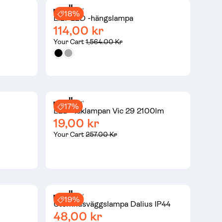
18%
LILT LED -hängslampa
114,00 kr
Your Cart
1,564.00 Kr
17%
LED -taklampan Vic 29 2100lm
19,00 kr
Your Cart
257.00 Kr
19%
Utomhusväggslampa Dalius IP44
48,00 kr