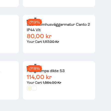
19%
LED Utomhusväggarmatur Canto 2
IP44 Vit
80,00 kr
Your Cart
1,117.00 Kr
18%
Hängslampa dikte 53
114,00 kr
Your Cart
1,564.00 Kr