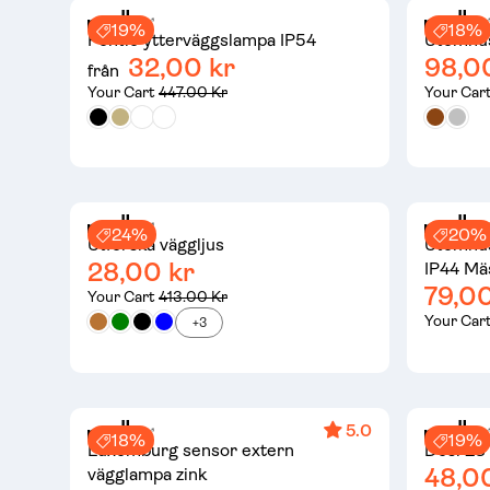
19%
18%
Pontio ytterväggslampa IP54
Utomhus
32,00 kr
98,0
från
Your Cart
447.00 Kr
Your Car
24%
20%
Utforska väggljus
Utomhus
28,00 kr
IP44 Mä
79,00
Your Cart
413.00 Kr
Your Car
+3
5.0
18%
19%
Luxemburg sensor extern
Desi 28 
48,0
vägglampa zink