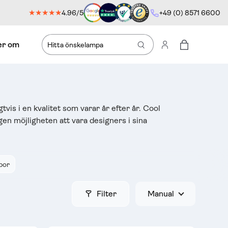
★★★★★
4.96/5
+49 (0) 8571 6600
r om
Sök
Logga in
Shoppingvä
vis i en kvalitet som varar år efter år. Cool
en möjligheten att vara designers i sina
por
Filter
Manual
Sort by: