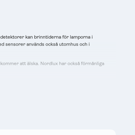
detektorer kan brinntiderna för lamporna i
med sensorer används också utomhus och i
 kommer att älska. Nordlux har också förmånliga
 utseende och passar därför i alla typer av
världen.
t via ett uttag och kan användas ovanför
en skräddarsy färgen på din Nordlux-lampa så att den