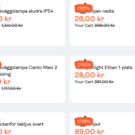
21%
väggslampa aludra IP54
Vägglampan nadia
0 kr
26,00 kr
t
1,341.00 Kr
Your Cart
369.00 Kr
19%
väggslampa Canto Maxi 2
Tak Spotlight Ethan 1-plats
28,00 kr
ssing
 kr
Your Cart
391.00 Kr
t
1,117.00 Kr
19%
utanför takljus svart
Vägglampor
0 kr
89,00 kr