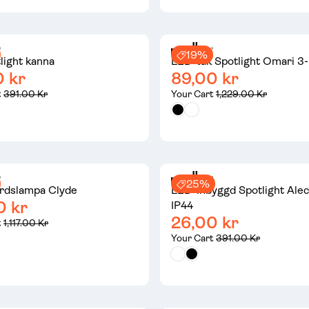
19%
light kanna
LED-tak Spotlight Omari 3-
0 kr
89,00 kr
t
391.00 Kr
Your Cart
1,229.00 Kr
25%
rdslampa Clyde
LED-inbyggd Spotlight Alec 
0 kr
IP44
26,00 kr
t
1,117.00 Kr
Your Cart
391.00 Kr