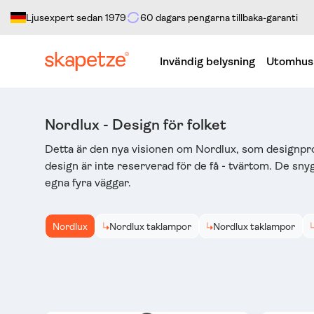
Ljusexpert sedan 1979
60 dagars pengarna tillbaka-garanti
Gå direkt till innehållet
Invändig belysning
Utomhus
Nordlux - Design för folket
Detta är den nya visionen om Nordlux, som designproduk
design är inte reserverad för de få - tvärtom. De sn
egna fyra väggar.
Nordlux
Nordlux taklampor
Nordlux taklampor