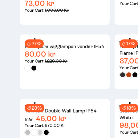
73,00 kr
Your Car
Your Cart
1,006.00 Kr
27%
17%
LED -yttre vägglampan vänder IP54
Nico fyr
80,00 kr
Flame I
37,00
Your Cart
1,229.00 Kr
Your Car
23%
18%
Tin Maxi Double Wall Lamp IP54
Stående
46,00 kr
White
från
98,0
Your Cart
670.00 Kr
Your Car