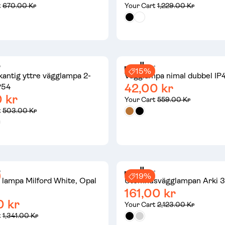
t
670.00 Kr
Your Cart
1,229.00 Kr
15%
kantig yttre vägglampa 2-
Vägglampa nimal dubbel IP
42,00 kr
P54
 kr
Your Cart
559.00 Kr
t
503.00 Kr
19%
 lampa Milford White, Opal
Utomhusvägglampan Arki 3
161,00 kr
0 kr
Your Cart
2,123.00 Kr
t
1,341.00 Kr