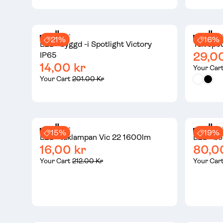
21%
16%
LED -byggd -i Spotlight Victory
Tak spot
29,0
IP65
14,00 kr
Your Car
Your Cart
201.00 Kr
15%
19%
LED -taklampan Vic 22 1600lm
LED -bo
16,00 kr
80,0
Your Cart
212.00 Kr
Your Car