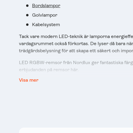
Bordslampor
Golvlampor
Kabelsystem
Tack vare modern LED-teknik är lamporna energieffek
vardagsrummet också förkortas. De lyser då bara nä
trädgårdsbelysning för att skapa ett säkert och impo
LED RGBW-remsor från Nordlux ger fantastiska färgsk
erbjudanden på remsor här.
Visa mer
Nordlux pendelarmaturer som Loong LED-pendelarmatu
inredningar. Andra storsäljare från Nordlux som Canto
Nordlux klämlampor är en variabel belysningsrekomme
nattduksbordet i sovrummet, som nattlampa i barnrum
De trendiga färgerna på lamporna, som vitt, svart ell
passar dina önskemål!