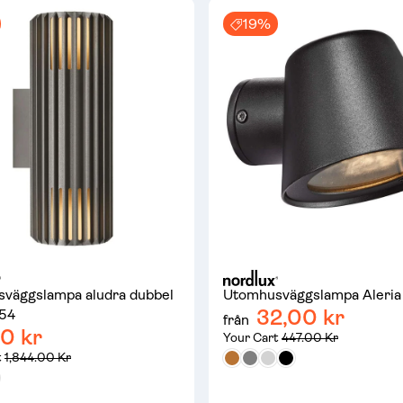
19%
väggslampa aludra dubbel
Utomhusväggslampa Aleria
32,00 kr
P54
från
0 kr
Your Cart
447.00 Kr
t
1,844.00 Kr