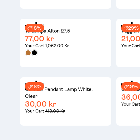
18%
29%
Taklampa Alton 27.5
Vägglam
77,00 kr
21,00
Your Cart
1,062.00 Kr
Your Car
18%
19%
Cafe 20 Pendant Lamp White,
Utforska
36,0
Clear
30,00 kr
Your Car
Your Cart
413.00 Kr