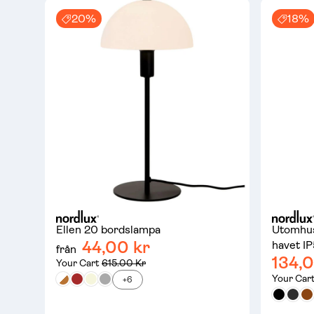
20%
18%
Show result (543)
Ellen 20 bordslampa
Utomhus
44,00 kr
havet I
från
134,0
Your Cart
615.00 Kr
Your Car
+6