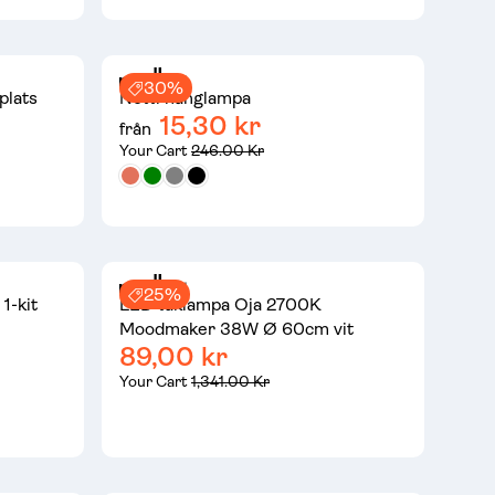
30%
plats
Notti hänglampa
15,30 kr
från
Your Cart
246.00 Kr
25%
1-kit
LED taklampa Oja 2700K
Moodmaker 38W Ø 60cm vit
89,00 kr
Your Cart
1,341.00 Kr