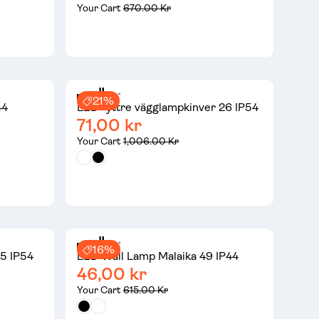
Your Cart
670.00 Kr
21%
44
LED -yttre vägglampkinver 26 IP54
71,00 kr
Your Cart
1,006.00 Kr
16%
5 IP54
LED Wall Lamp Malaika 49 IP44
46,00 kr
Your Cart
615.00 Kr