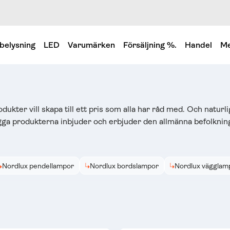
belysning
LED
Varumärken
Försäljning %.
Handel
Me
ter vill skapa till ett pris som alla har råd med. Och naturligt
ygga produkterna inbjuder och erbjuder den allmänna befolkning
Nordlux pendellampor
Nordlux bordslampor
Nordlux vägglam