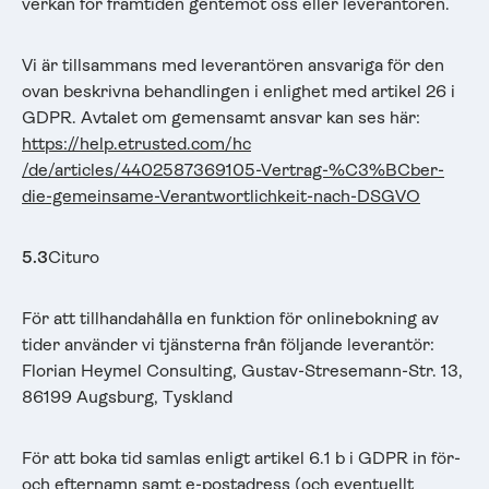
verkan för framtiden gentemot oss eller leverantören.
Vi är tillsammans med leverantören ansvariga för den
ovan beskrivna behandlingen i enlighet med artikel 26 i
GDPR. Avtalet om gemensamt ansvar kan ses här:
https://help.etrusted.com
/hc
/de/articles/4402587369105-Vertrag-%C3%BCber-
die-gemeinsame-Verantwortlichkeit-nach-DSGVO
5.3
Cituro
För att tillhandahålla en funktion för onlinebokning av
tider använder vi tjänsterna från följande leverantör:
Florian Heymel Consulting, Gustav-Stresemann-Str. 13,
86199 Augsburg, Tyskland
För att boka tid samlas enligt artikel 6.1 b i GDPR in för-
och efternamn samt e-postadress (och eventuellt