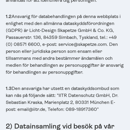
användas för att identifiera dig personligen.
1.2
Ansvarig för databehandlingen på denna webbplats i
enlighet med den allmänna dataskyddsförordningen
(GDPR) är Licht-Design Skapetze GmbH & Co. KG,
Passauerstr. 136, 84359 Simbach, Tyskland, tel.: +49
(0) 08571 6600, e-post: service@skapetze.com. Den
person eller juridiska person som ensam eller
tillsammans med andra bestämmer ändamålen och
medlen för behandlingen av personuppgifter är ansvarig
för behandlingen av personuppgifter.
1.3
Den ansvariga har utsett en dataskyddsombud som
kan nås på följande sätt: "IITR Datenschutz GmbH, Dr.
Sebastian Kraska, Marienplatz 2, 80331 München E-
post: email@iitr.de, Telefon: 089-18917360”
2) Datainsamling vid besök på vår