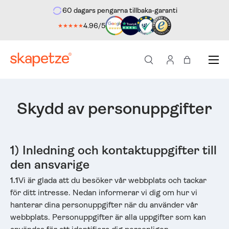
60 dagars pengarna tillbaka-garanti
ekt till innehållet
4.96/5
★★★★★
Meny
Sök
Logga in
Shoppingvä
Skydd av personuppgifter
1) Inledning och kontaktuppgifter till
den ansvarige
1.1
Vi är glada att du besöker vår webbplats och tackar
för ditt intresse. Nedan informerar vi dig om hur vi
hanterar dina personuppgifter när du använder vår
webbplats. Personuppgifter är alla uppgifter som kan