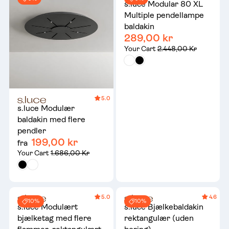
s.luce Modular 80 XL
Multiple pendellampe
baldakin
289,00 kr
Your Cart
2.448,00 Kr
5.0
s.luce Modulær
baldakin med flere
pendler
199,00 kr
fra
Your Cart
1.686,00 Kr
5.0
4.6
10%
10%
s.luce Modulært
s.luce Bjælkebaldakin
bjælketag med flere
rektangulær (uden