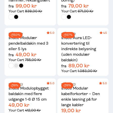
flammer, rektangulært
boring)
99,00 kr
79,00 kr
fra
fra
Your Cart
839,00 Kr
Your Cart
671,00 Kr
5.0
4.5
50%
37%
s.luce Modulær
s.luce Aura LED-
pendelbaldakin med 3
konvertering til
eller 5 lys
indirekte belysning
49,00 kr
(uden modulær
fra
baldakin)
Your Cart
755,00 Kr
89,00 kr
fra
Your Cart
1.083,00 Kr
5.0
5.0
9%
9%
s.luce Modulopbygget
s.luce Modular
baldakin med flere
kabelforkorter – Den
udgange 1-6 Ø 15 cm
enkle løsning på for
49,00 kr
lange kabler
19,00 kr
Your Cart
412,00 Kr