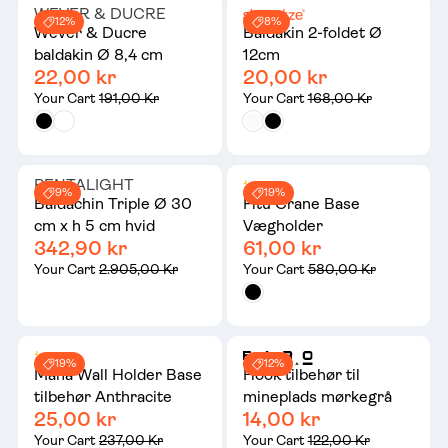
WEVER & DUCRE
12%
8%
Wever & Ducre
Baldakin 2-foldet Ø
baldakin Ø 8,4 cm
12cm
22,00 kr
20,00 kr
Your Cart
191,00 Kr
Your Cart
168,00 Kr
PENTALIGHT
9%
19%
Baldachin Triple Ø 30
Fitu Crane Base
cm x h 5 cm hvid
Vægholder
342,90 kr
61,00 kr
Your Cart
2.905,00 Kr
Your Cart
580,00 Kr
19%
12%
Mana Wall Holder Base
Hook tilbehør til
tilbehør Anthracite
mineplads mørkegrå
25,00 kr
14,00 kr
Your Cart
237,00 Kr
Your Cart
122,00 Kr