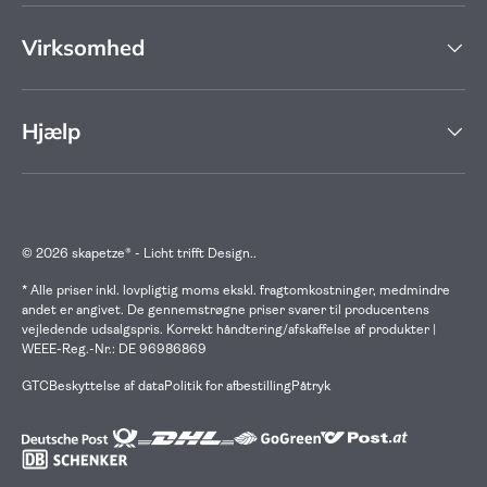
Virksomhed
Hjælp
© 2026
skapetze® - Licht trifft Design.
.
* Alle priser inkl. lovpligtig moms ekskl. fragtomkostninger, medmindre
andet er angivet. De gennemstrøgne priser svarer til producentens
vejledende udsalgspris. Korrekt håndtering/afskaffelse af produkter |
WEEE-Reg.-Nr.: DE 96986869
GTC
Beskyttelse af data
Politik for afbestilling
Påtryk