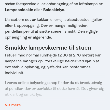
sådan fastgørelse eller ophængning af en loftslampe er
Lampebaldakin
eller
Baldakinlys
.
Uanset om det er køkken eller ej,
spisestue
stue, galleri
eller trappeopgang. Der er mange muligheder,
pendellamper
til at sætte scenen smukt. Den rigtige
ophængning er afgørende.
Smukke lampeskærme til stuen
I stuer med normal rumhøjde (2,30 til 2,70 meter) kan
lamperne hænges op i forskellige højder ved hjælp af
det stabile ophæng, og lysfaldet kan bestemmes
individuelt.
I vores online belysningsshop finder du et bredt udvalg
af pendler, der er perfekte til dette formål. Det giver dig
et klart og smukt lys.
Moderne & ekstraordinære
Vis mere