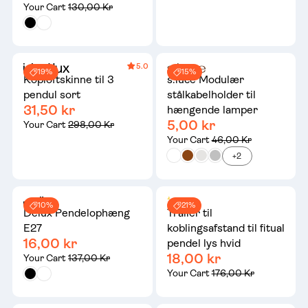
Your Cart
130,00 Kr
5.0
19%
15%
Koploftskinne til 3
s.luce Modulær
pendul sort
stålkabelholder til
31,50 kr
hængende lamper
5,00 kr
Your Cart
298,00 Kr
Your Cart
46,00 Kr
+2
10%
21%
Delux Pendelophæng
Trailer til
E27
koblingsafstand til fitual
16,00 kr
pendel lys hvid
18,00 kr
Your Cart
137,00 Kr
Your Cart
176,00 Kr