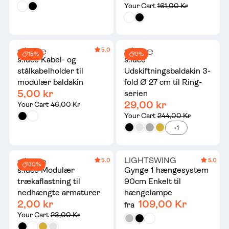
Your Cart
161,00 Kr
5.0
15%
9%
s.luce Kabel- og
s.luce
stålkabelholder til
Udskiftningsbaldakin 3-
modulær baldakin
fold Ø 27 cm til Ring-
5,00 kr
serien
29,00 kr
Your Cart
46,00 Kr
Your Cart
244,00 Kr
+1
LIGHTSWING
5.0
5.0
30%
s.luce Modulær
Gynge 1 hængesystem
trækaflastning til
90cm Enkelt til
nedhængte armaturer
hængelampe
2,00 kr
109,00 Kr
fra
Your Cart
23,00 Kr