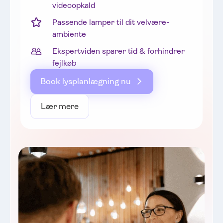
ejendom i Bayerns største lysstudie!
videoopkald
Vi ser frem til dit køb!
Passende lamper til dit velvære-
ambiente
Ekspertviden sparer tid & forhindrer
fejlkøb
Book lysplanlægning nu
Lær mere