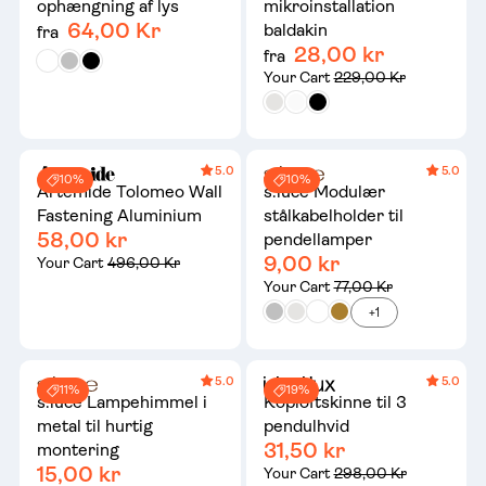
ophængning af lys
mikroinstallation
64,00 Kr
baldakin
fra
28,00 kr
fra
Your Cart
229,00 Kr
5.0
5.0
10%
10%
Artemide Tolomeo Wall
s.luce Modulær
Fastening Aluminium
stålkabelholder til
58,00 kr
pendellamper
9,00 kr
Your Cart
496,00 Kr
Your Cart
77,00 Kr
+1
5.0
5.0
11%
19%
s.luce Lampehimmel i
Koploftskinne til 3
metal til hurtig
pendulhvid
31,50 kr
montering
15,00 kr
Your Cart
298,00 Kr