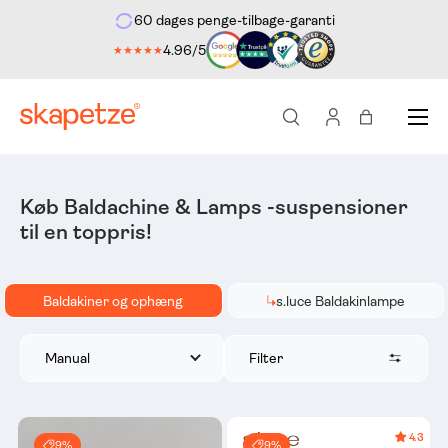
60 dages penge-tilbage-garanti
ekte til indholdet
4.96/5
★★★★★
Menu
Søg
Log ind
Indkøbstas
Køb Baldachine & Lamps -suspensioner
til en toppris!
Baldakiner og ophæng
s.luce Baldakinlampe
Filter
Manual
4.3
9%
9%