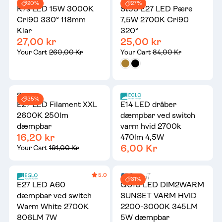
20%
27%
R7s LED 15W 3000K
St58 E27 LED Pære
Cri90 330° 118mm
7,5W 2700K Cri90
Klar
320°
27,00 kr
25,00 kr
Your Cart
260,00 Kr
Your Cart
84,00 Kr
35%
E27 LED Filament XXL
E14 LED dråber
2600K 250lm
dæmpbar ved switch
dæmpbar
varm hvid 2700k
16,20 kr
470lm 4,5W
6,00 Kr
Your Cart
191,00 Kr
5.0
31%
E27 LED A60
GU10 LED DIM2WARM
dæmpbar ved switch
SUNSET VARM HVID
Warm White 2700K
2200-3000K 345LM
806LM 7W
5W dæmpbar