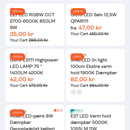
10%
20%
E27 LED RGBW CCT
GU10 LED Sølv 12,5W
2700-6500K 850LM
QPAR111
47,00 kr
9W
fra
35,00 kr
Your Cart
450,00 Kr
Your Cart
298,00 Kr
32%
5%
GU10 ES111 Highpower
S14d LED lin light
LED LAMP 75 °
100cm Ekstra varm
1400LM 4200K
hvid 1900K Dæmpbar
42,00 kr
82,00 kr
Your Cart
473,00 Kr
Your Cart
664,00 Kr
5.0
10%
Mobil LED-pære 8W
E27 LED Varm hvid
Dæmpbar
dæmpbar 3000K
Genopladeligt batteri
1055LM 11W