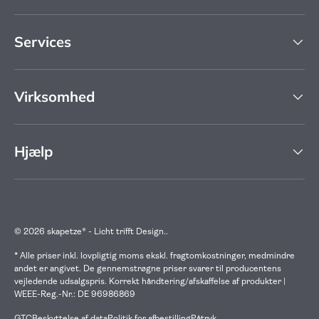
Services
Virksomhed
Hjælp
© 2026
skapetze® - Licht trifft Design.
.
* Alle priser inkl. lovpligtig moms ekskl. fragtomkostninger, medmindre
andet er angivet. De gennemstrøgne priser svarer til producentens
vejledende udsalgspris. Korrekt håndtering/afskaffelse af produkter |
WEEE-Reg.-Nr.: DE 96986869
GTC
Beskyttelse af data
Politik for afbestilling
Påtryk