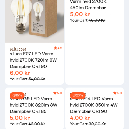
Varm hvid 2700K
450lm Dæmpbar
5,00 kr
Your Cart
46,00 Kr
4.9
s.luce E27 LED Varm
hvid 2700K 720lm 8W
Dæmpbar CRI 90
6,00 kr
Your Cart
54,00 Kr
5.0
5.0
15%
20%
s.luce G9 LED Varm
s.luce E14 LED Varm
hvid 2700K 320lm 3W
hvid 2700K 350lm 4W
Dæmpbar CRI 85
Dæmpbar CRI 90
5,00 kr
4,00 kr
Your Cart
46,00 Kr
Your Cart
39,00 Kr