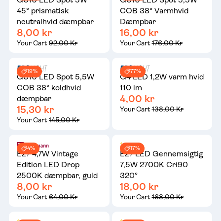
45° prismatisk
COB 38° Varmhvid
neutralhvid dæmpbar
Dæmpbar
8,00 kr
16,00 kr
Your Cart
92,00 Kr
Your Cart
176,00 Kr
19%
77%
GU10 LED Spot 5,5W
G4 LED 1,2W varm hvid
COB 38° koldhvid
110 lm
4,00 kr
dæmpbar
15,30 kr
Your Cart
138,00 Kr
Your Cart
145,00 Kr
4%
17%
E27 4,7W Vintage
E27 LED Gennemsigtig
Edition LED Drop
7,5W 2700K Cri90
2500K dæmpbar, guld
320°
8,00 kr
18,00 kr
Your Cart
64,00 Kr
Your Cart
168,00 Kr