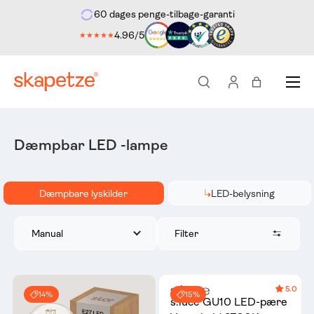
60 dages penge-tilbage-garanti
ekte til indholdet
4.96/5
★★★★★
Menu
Søg
Log ind
Indkøbstas
Dæmpbar LED -lampe
Dæmpbare lyskilder
LED-belysning
Filter
Manual
5.0
14%
15%
s.luce GU10 LED-pære