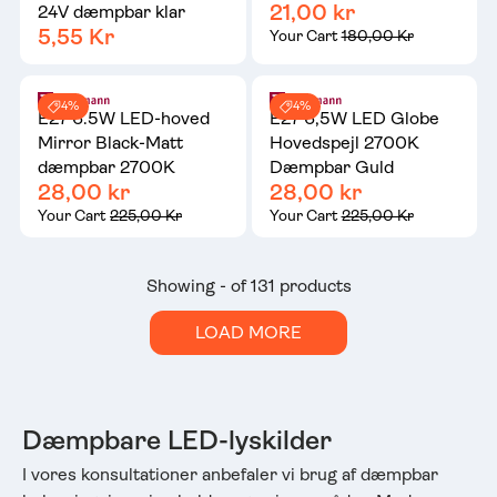
21,00 kr
24V dæmpbar klar
5,55 Kr
Your Cart
180,00 Kr
4%
4%
E27 6.5W LED-hoved
E27 6,5W LED Globe
Mirror Black-Matt
Hovedspejl 2700K
dæmpbar 2700K
Dæmpbar Guld
28,00 kr
28,00 kr
Your Cart
225,00 Kr
Your Cart
225,00 Kr
Showing - of 131 products
LOAD MORE
Dæmpbare LED-lyskilder
I vores konsultationer anbefaler vi brug af dæmpbar