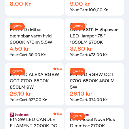
8,00 Kr
9,00 kr
Your Cart
100,00 Kr
10%
38%
E14 LED dråber
GU10 ES111 Highpower
dæmpbar varm hvid
LED -lamper 75 °
3000K 470lm 5,5W
1050LM 2700K
4,50 kr
37,80 kr
Your Cart
39,00 Kr
Your Cart
473,00 Kr
5.0
62%
46%
E27 LED ALEXA RGBW
E14 LED RGBW CCT
CCT 2700-6500K
2700-6500K 480LM
850LM 9W
5W
26,10 kr
26,10 kr
Your Cart
527,00 Kr
Your Cart
374,00 Kr
5.0
10%
E14 2W LED CANDLE
LED Modul Nova Plus
FILAMENT 3000K DC
Dimmbar 2700K