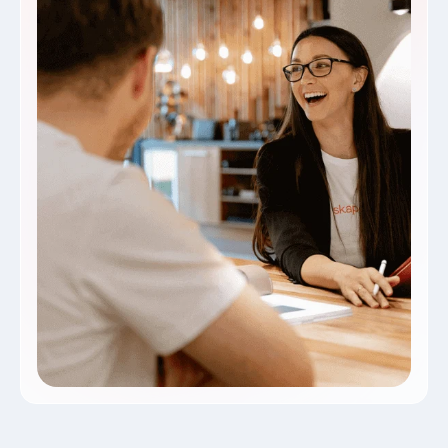
Med skapetze® Vi tilbyder et stort udvalg af dæmpbare
lyskilder. Udnyt de forskellige dæmpningsteknologier,
og udstyr dit hjem med fleksibel belysning. Hvis du har
spørgsmål, vil vores team med glæde hjælpe dig.