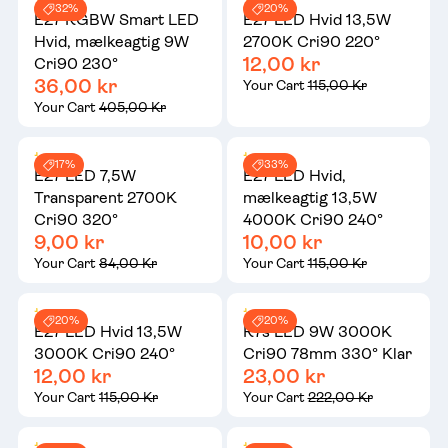
32%
20%
E27 RGBW Smart LED
E27 LED Hvid 13,5W
Hvid, mælkeagtig 9W
2700K Cri90 220°
12,00 kr
Cri90 230°
36,00 kr
Your Cart
115,00 Kr
Your Cart
405,00 Kr
17%
33%
E27 LED 7,5W
E27 LED Hvid,
Transparent 2700K
mælkeagtig 13,5W
Cri90 320°
4000K Cri90 240°
9,00 kr
10,00 kr
Your Cart
84,00 Kr
Your Cart
115,00 Kr
20%
20%
E27 LED Hvid 13,5W
R7s LED 9W 3000K
3000K Cri90 240°
Cri90 78mm 330° Klar
12,00 kr
23,00 kr
Your Cart
115,00 Kr
Your Cart
222,00 Kr