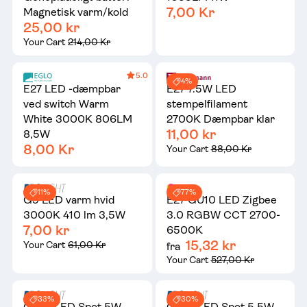
7,00 Kr
Magnetisk varm/kold
25,00 kr
Your Cart
214,00 Kr
5.0
4%
E27 LED -dæmpbar
E27 7.5W LED
ved switch Warm
stempelfilament
White 3000K 806LM
2700K Dæmpbar klar
11,00 kr
8,5W
8,00 Kr
Your Cart
88,00 Kr
11%
77%
G9 LED varm hvid
E27 GU10 LED Zigbee
3000K 410 lm 3,5W
3.0 RGBW CCT 2700-
7,00 kr
6500K
15,32 kr
Your Cart
61,00 Kr
fra
Your Cart
527,00 Kr
33%
30%
GU10 LED Spot 5W
GU10 LED Spot 5,5W