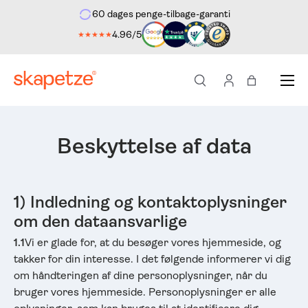
60 dages penge-tilbage-garanti
ekte til indholdet
4.96/5
★★★★★
Menu
Søg
Log ind
Indkøbstas
Beskyttelse af data
1) Indledning og kontaktoplysninger
om den dataansvarlige
1.1
Vi er glade for, at du besøger vores hjemmeside, og
takker for din interesse. I det følgende informerer vi dig
om håndteringen af dine personoplysninger, når du
bruger vores hjemmeside. Personoplysninger er alle