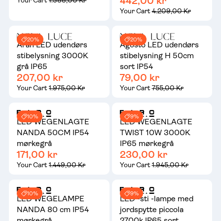
442,00 kr
Your Cart
1.388,00 Kr
Your Cart
4.209,00 Kr
20%
20%
Aran LED udendørs
Agosto LED udendørs
stibelysning 3000K
stibelysning H 50cm
grå IP65
sort IP54
207,00 kr
79,00 kr
Your Cart
1.975,00 Kr
Your Cart
755,00 Kr
10%
9%
LED WEGENLAGTE
LED WEGENLAGTE
NANDA 50CM IP54
TWIST 10W 3000K
mørkegrå
IP65 mørkegrå
171,00 kr
230,00 kr
Your Cart
1.449,00 Kr
Your Cart
1.945,00 Kr
10%
9%
LED WEGELAMPE
LED -sti -lampe med
NANDA 80 cm IP54
jordspytte piccola
mørkegrå
2700k IP65 sort