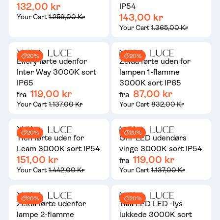
132,00 kr
IP54
143,00 kr
Your Cart
1.259,00 Kr
Your Cart
1.365,00 Kr
20%
20%
Ellery førte udenfor
Zelda førte uden for
Inter Way 3000K sort
lampen 1-flamme
IP65
3000K sort IP65
119,00 kr
87,00 kr
fra
fra
Your Cart
1.137,00 Kr
Your Cart
832,00 Kr
20%
20%
Tien førte uden for
Ofir LED udendørs
Leam 3000K sort IP54
vinge 3000K sort IP54
151,00 kr
119,00 kr
fra
Your Cart
1.442,00 Kr
Your Cart
1.137,00 Kr
20%
20%
Zelda førte udenfor
Tala LED LED -lys
lampe 2-flamme
lukkede 3000K sort