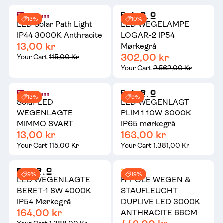
13%
10%
LED Solar Path Light
LED WEGELAMPE
IP44 3000K Anthracite
LOGAR-2 IP54
13,00 kr
Mørkegrå
302,00 kr
Your Cart
115,00 Kr
Your Cart
2.562,00 Kr
13%
9%
Solar LED
LED WEGENLAGT
WEGENLAGTE
PLIM 1 10W 3000K
MIMMO SVART
IP65 mørkegrå
13,00 kr
163,00 kr
Your Cart
115,00 Kr
Your Cart
1.381,00 Kr
9%
19%
LED WEGENLAGTE
H-POLE WEGEN &
BERET-1 8W 4000K
STAUFLEUCHT
IP54 Mørkegrå
DUPLIVE LED 3000K
164,00 kr
ANTHRACITE 66CM