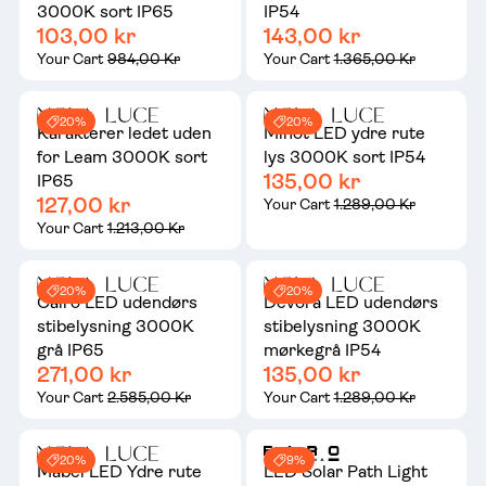
3000K sort IP65
IP54
103,00 kr
143,00 kr
Your Cart
984,00 Kr
Your Cart
1.365,00 Kr
20%
20%
Karakterer ledet uden
Minot LED ydre rute
for Leam 3000K sort
lys 3000K sort IP54
135,00 kr
IP65
127,00 kr
Your Cart
1.289,00 Kr
Your Cart
1.213,00 Kr
20%
20%
Cairo LED udendørs
Devora LED udendørs
stibelysning 3000K
stibelysning 3000K
grå IP65
mørkegrå IP54
271,00 kr
135,00 kr
Your Cart
2.585,00 Kr
Your Cart
1.289,00 Kr
20%
9%
Mabel LED Ydre rute
LED Solar Path Light