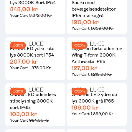
Lys 3000K Sort IP54
Saura med
343,00 kr
bevægelsesdetektor
IP54 mørkegrå
Your Cart
3.272,00 Kr
190,00 kr
Your Cart
1.609,00 Kr
20%
20%
Portal LED ydre rute
Digteren førte uden for
lys 3000K sort IP54
Wing T-form 3000K
207,00 kr
Anthracite IP65
127,00 kr
Your Cart
1.975,00 Kr
Your Cart
1.213,00 Kr
20%
20%
Carina LED udendørs
Grantne LED ydre sti
stibelysning 3000K
lys 3000K grå IP65
199,00 kr
sort IP65
103,00 kr
Your Cart
1.899,00 Kr
Your Cart
984,00 Kr