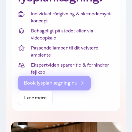
6. Købe enkeltvis eller som sæt?
Individuel rådgivning & skræddersyet
Stibelysning fås normalt enkeltvis, men vi tilbyder faste
koncept
priser ved større mængder.
Behageligt på stedet eller via
7. Optimal rådgivning
videoopkald
Lad vores belysningseksperter rådgive dig, så du kan
finde den perfekte LED-stibelysning til dit hjem.
Passende lamper til dit velvære-
ambiente
Har du nogle spørgsmål? Vores serviceteam er her for
Ekspertviden sparer tid & forhindrer
dig!
fejlkøb
Book lysplanlægning nu
Lær mere