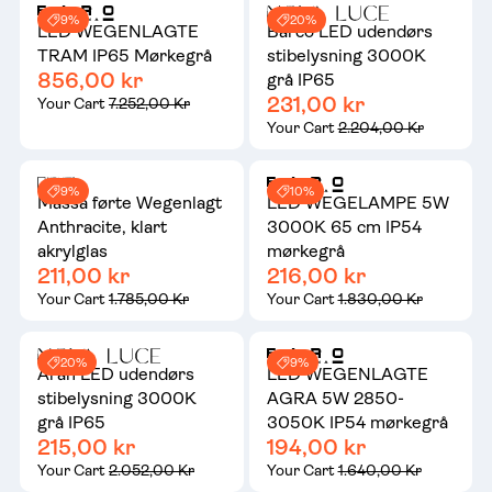
9%
20%
LED WEGENLAGTE
Barco LED udendørs
TRAM IP65 Mørkegrå
stibelysning 3000K
856,00 kr
grå IP65
231,00 kr
Your Cart
7.252,00 Kr
Your Cart
2.204,00 Kr
9%
10%
Massa førte Wegenlagt
LED WEGELAMPE 5W
Anthracite, klart
3000K 65 cm IP54
akrylglas
mørkegrå
211,00 kr
216,00 kr
Your Cart
1.785,00 Kr
Your Cart
1.830,00 Kr
20%
9%
Aran LED udendørs
LED WEGENLAGTE
stibelysning 3000K
AGRA 5W 2850-
grå IP65
3050K IP54 mørkegrå
215,00 kr
194,00 kr
Your Cart
2.052,00 Kr
Your Cart
1.640,00 Kr