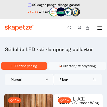
60 dages penge-tilbage-garanti
ekte til indholdet
4.96/5
★★★★★
Menu
Søg
Log ind
Indkøbstas
Stilfulde LED -sti -lamper og pullerter
LED-stibelysning
Pullerter / stibelysning
Filter
Manual
20%
20%
Tala LED Outdoor Wing