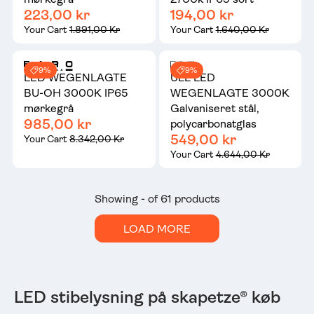
223,00 kr
194,00 kr
Your Cart
1.891,00 Kr
Your Cart
1.640,00 Kr
9%
9%
LED WEGENLAGTE
ULL LED
BU-OH 3000K IP65
WEGENLAGTE 3000K
mørkegrå
Galvaniseret stål,
985,00 kr
polycarbonatglas
549,00 kr
Your Cart
8.342,00 Kr
Your Cart
4.644,00 Kr
Showing - of 61 products
LOAD MORE
LED stibelysning på skapetze® køb